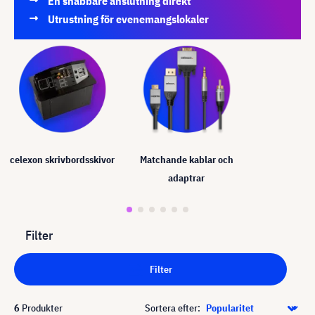
En snabbare anslutning direkt
Utrustning för evenemangslokaler
celexon skrivbordsskivor
Matchande kablar och
adaptrar
Filter
Filter
6
Produkter
Sortera efter: