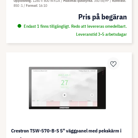
Upplösning
1280 x 800 WXGA
Maximal ljusstyrka
350 cd/m²
Kontrast
850 :1
Format
16:10
Pris på begäran
Endast 1 finns tillgängligt. Redo att levereras omedelbart.
Leveranstid 3-5 arbetsdagar
Crestron TSW-570-B-S 5" väggpanel med pekskärm i