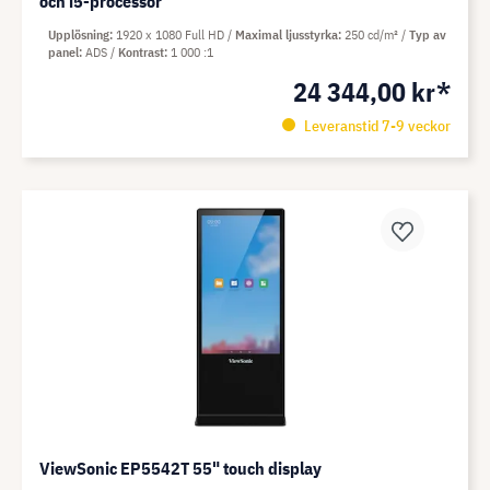
och i5-processor
Upplösning
1920 x 1080 Full HD
Maximal ljusstyrka
250 cd/m²
Typ av
panel
ADS
Kontrast
1 000 :1
24 344,00 kr*
Leveranstid 7-9 veckor
ViewSonic EP5542T 55" touch display