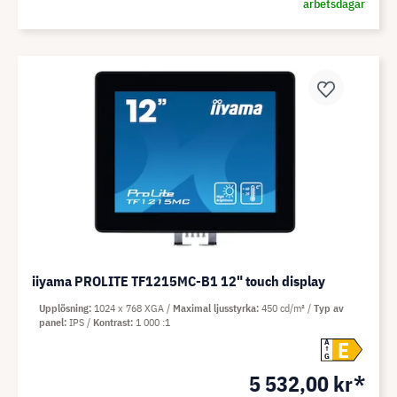
arbetsdagar
iiyama PROLITE TF1215MC-B1 12" touch display
Upplösning
1024 x 768 XGA
Maximal ljusstyrka
450 cd/m²
Typ av
panel
IPS
Kontrast
1 000 :1
E
A
G
5 532,00 kr*