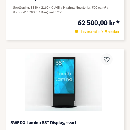
Upplösning
3840 x 2160 4K UHD
Maximal ljusstyrka
500 cd/m²
Kontrast
1 200 :1
Diagonale
75"
62 500,00 kr*
Leveranstid 7-9 veckor
SWEDX Lamina 58" Display, svart