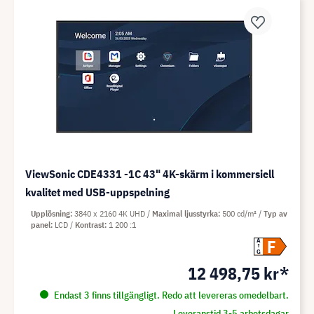
ViewSonic CDE4331 -1C 43" 4K-skärm i kommersiell
kvalitet med USB-uppspelning
Upplösning
3840 x 2160 4K UHD
Maximal ljusstyrka
500 cd/m²
Typ av
panel
LCD
Kontrast
1 200 :1
F
A
G
12 498,75 kr*
Endast 3 finns tillgängligt. Redo att levereras omedelbart.
Leveranstid 3-5 arbetsdagar