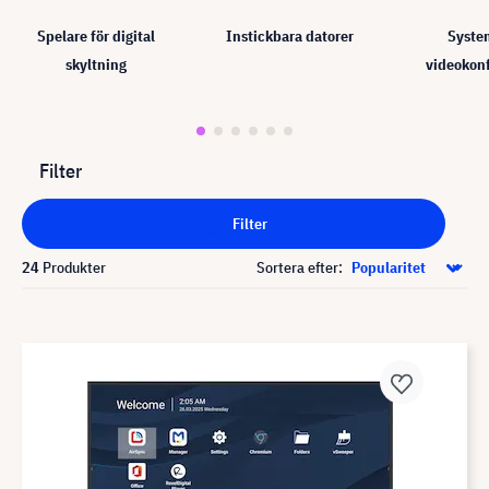
Spelare för digital
Instickbara datorer
Syste
skyltning
videokon
Filter
Filter
24
Produkter
Sortera efter: