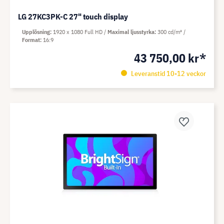
LG 27KC3PK-C 27" touch display
Upplösning
1920 x 1080 Full HD
Maximal ljusstyrka
300 cd/m²
Format
16:9
43 750,00 kr*
Leveranstid 10-12 veckor