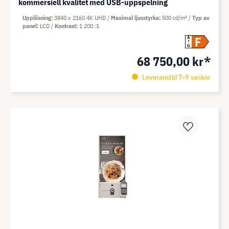
kommersiell kvalitet med USB-uppspelning
Upplösning
3840 x 2160 4K UHD
Maximal ljusstyrka
500 cd/m²
Typ av
panel
LCD
Kontrast
1 200 :1
F
A
G
68 750,00 kr*
Leveranstid 7-9 veckor