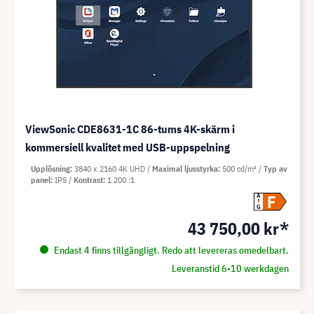
ViewSonic CDE8631-1C 86-tums 4K-skärm i
kommersiell kvalitet med USB-uppspelning
Upplösning
3840 x 2160 4K UHD
Maximal ljusstyrka
500 cd/m²
Typ av
panel
IPS
Kontrast
1 200 :1
F
A
G
43 750,00 kr*
Endast 4 finns tillgängligt. Redo att levereras omedelbart.
Leveranstid 6-10 werkdagen