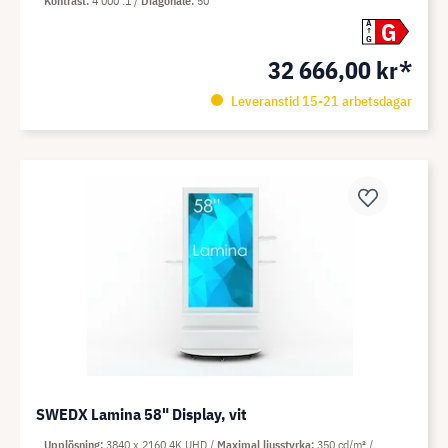
Kontrast
4 000 :1
Diagonale
50"
G
A
G
32 666,00 kr*
Leveranstid 15-21 arbetsdagar
SWEDX Lamina 58" Display, vit
Upplösning
3840 x 2160 4K UHD
Maximal ljusstyrka
350 cd/m²