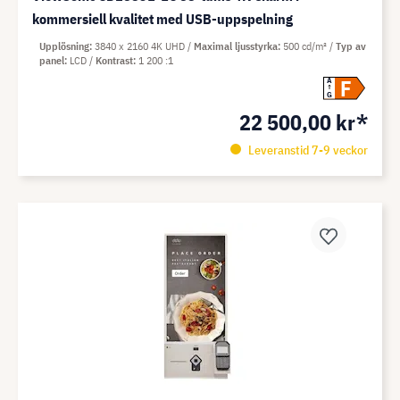
kommersiell kvalitet med USB-uppspelning
Upplösning
3840 x 2160 4K UHD
Maximal ljusstyrka
500 cd/m²
Typ av
panel
LCD
Kontrast
1 200 :1
F
A
G
22 500,00 kr*
Leveranstid 7-9 veckor