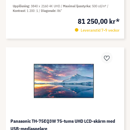
Upplösning
3840 x 2160 4K UHD
Maximal ljusstyrka
500 cd/m²
Kontrast
1 200 :1
Diagonale
86"
81 250,00 kr*
Leveranstid 7-9 veckor
Panasonic TH-75EQ3W 75-tums UHD LCD-skärm med
USB-mediaspelare