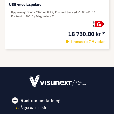
USB-mediaspelare
Upplösning
3840 x 2160 4K UHD
Maximal ljusstyrka
500 cd/m²
Kontrast
1 200 :1
Diagonale
43"
G
A
G
18 750,00 kr*
Leveranstid 7-9 veckor
Runt din beställning
Ångra avtalet här