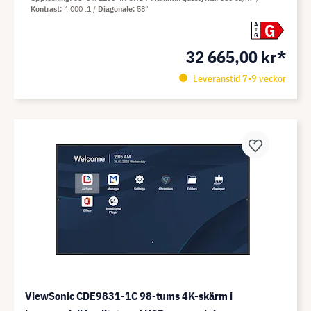
Kontrast
4 000 :1
Diagonale
58"
G
A
G
32 665,00 kr*
Leveranstid 7-9 veckor
ViewSonic CDE9831-1C 98-tums 4K-skärm i