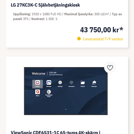
LG 27KC3K-C Självbetjäningskiosk
Upplösning
1920 x 1080 Full HD
Maximal ljusstyrka
300 cd/m²
Typ av
panel
IPS
Kontrast
1 000 :1
43 750,00 kr*
Leveranstid 7-9 veckor
ViewSonic CDE6531-1C 65-tums 4K-skärm i