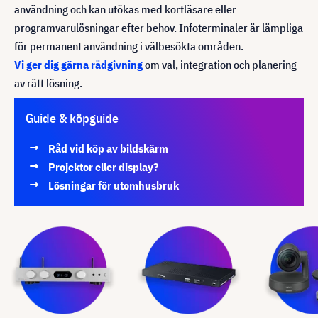
användning och kan utökas med kortläsare eller
programvarulösningar efter behov. Infoterminaler är lämpliga
för permanent användning i välbesökta områden.
Vi ger dig gärna rådgivning
om val, integration och planering
av rätt lösning.
Guide & köpguide
Råd vid köp av bildskärm
Projektor eller display?
Lösningar för utomhusbruk