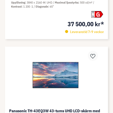
Upplösning
3840 x 2160 4K UHD
Maximal ljusstyrka
500 cd/m²
Kontrast
1 200 :1
Diagonale
65"
G
A
G
37 500,00 kr*
Leveranstid 7-9 veckor
Panasonic TH-43EQ3W 43-tums UHD LCD-skärm med