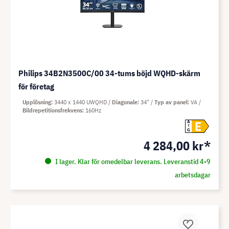
Philips 34B2N3500C/00 34-tums böjd WQHD-skärm
för företag
Upplösning
3440 x 1440 UWQHD
Diagonale
34"
Typ av panel
VA
Bildrepetitionsfrekvens
160Hz
E
A
G
4 284,00 kr*
I lager. Klar för omedelbar leverans. Leveranstid 4-9
arbetsdagar