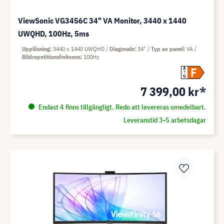
ViewSonic VG3456C 34" VA Monitor, 3440 x 1440
UWQHD, 100Hz, 5ms
Upplösning
3440 x 1440 UWQHD
Diagonale
34"
Typ av panel
VA
Bildrepetitionsfrekvens
100Hz
F
A
G
7 399,00 kr*
Endast 4 finns tillgängligt. Redo att levereras omedelbart.
Leveranstid 3-5 arbetsdagar