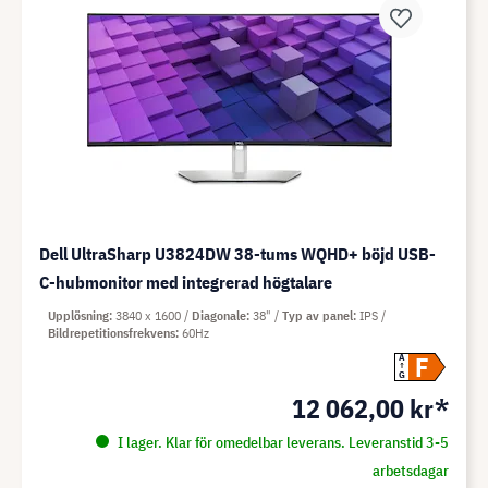
Dell UltraSharp U3824DW 38-tums WQHD+ böjd USB-
C-hubmonitor med integrerad högtalare
Upplösning
3840 x 1600
Diagonale
38"
Typ av panel
IPS
Bildrepetitionsfrekvens
60Hz
F
A
G
12 062,00 kr*
I lager. Klar för omedelbar leverans. Leveranstid 3-5
arbetsdagar