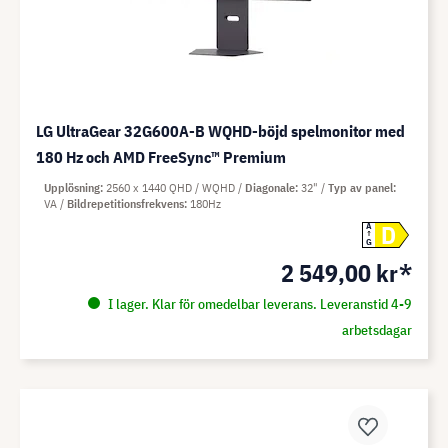
LG UltraGear 32G600A-B WQHD-böjd spelmonitor med
180 Hz och AMD FreeSync™ Premium
Upplösning
2560 x 1440 QHD / WQHD
Diagonale
32"
Typ av panel
VA
Bildrepetitionsfrekvens
180Hz
D
A
G
2 549,00 kr*
I lager. Klar för omedelbar leverans. Leveranstid 4-9
arbetsdagar