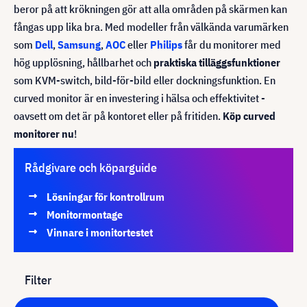
beror på att krökningen gör att alla områden på skärmen kan
fångas upp lika bra. Med modeller från välkända varumärken
som
Dell
,
Samsung
,
AOC
eller
Philips
får du monitorer med
hög upplösning, hållbarhet och
praktiska tilläggsfunktioner
som KVM-switch, bild-för-bild eller dockningsfunktion. En
curved monitor är en investering i hälsa och effektivitet -
oavsett om det är på kontoret eller på fritiden.
Köp curved
monitorer nu
!
Rådgivare och köparguide
Lösningar för kontrollrum
Monitormontage
Vinnare i monitortestet
Filter