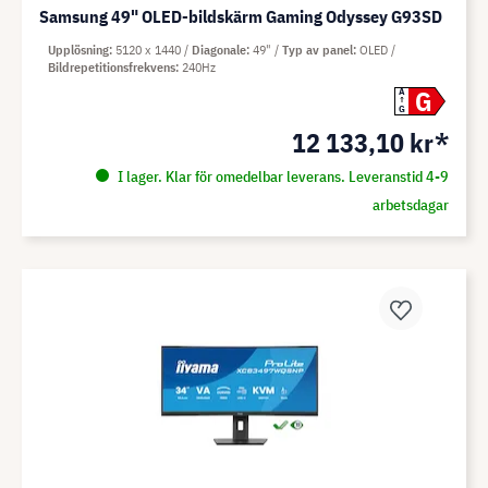
Samsung 49" OLED-bildskärm Gaming Odyssey G93SD
Upplösning
5120 x 1440
Diagonale
49"
Typ av panel
OLED
Bildrepetitionsfrekvens
240Hz
G
A
G
12 133,10 kr*
I lager. Klar för omedelbar leverans. Leveranstid 4-9
arbetsdagar