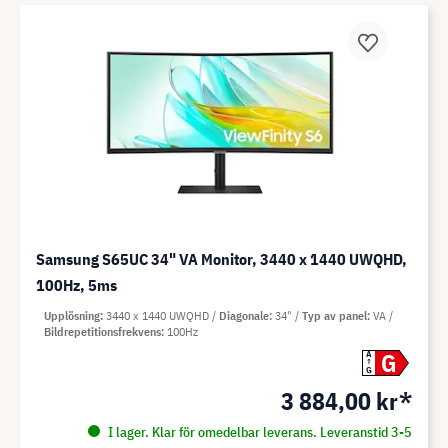
Samsung S65UC 34" VA Monitor, 3440 x 1440 UWQHD,
100Hz, 5ms
Upplösning
3440 x 1440 UWQHD
Diagonale
34"
Typ av panel
VA
Bildrepetitionsfrekvens
100Hz
G
A
G
3 884,00 kr*
I lager. Klar för omedelbar leverans. Leveranstid 3-5