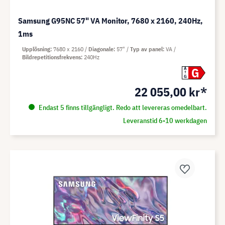
Samsung G95NC 57" VA Monitor, 7680 x 2160, 240Hz,
1ms
Upplösning
7680 x 2160
Diagonale
57"
Typ av panel
VA
Bildrepetitionsfrekvens
240Hz
G
A
G
22 055,00 kr*
Endast 5 finns tillgängligt. Redo att levereras omedelbart.
Leveranstid 6-10 werkdagen