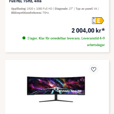
Full HD, 75Hz, 4ms
Upplösning
1920 x 1080 Full HD
Diagonale
27"
Typ av panel
VA
Bildrepetitionsfrekvens
75Hz
E
A
G
2 004,00 kr*
I lager. Klar för omedelbar leverans. Leveranstid 4-9
arbetsdagar