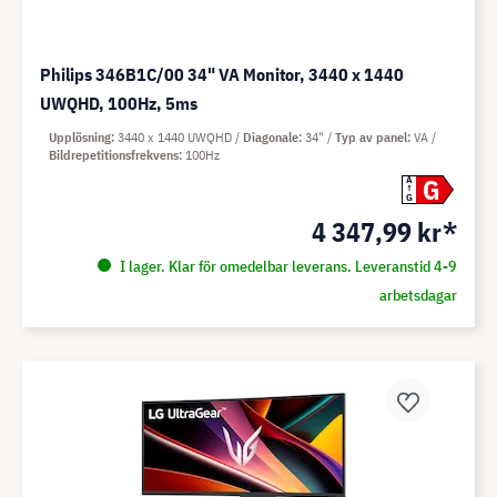
Philips 346B1C/00 34" VA Monitor, 3440 x 1440
UWQHD, 100Hz, 5ms
Upplösning
3440 x 1440 UWQHD
Diagonale
34"
Typ av panel
VA
Bildrepetitionsfrekvens
100Hz
G
A
G
4 347,99 kr*
I lager. Klar för omedelbar leverans. Leveranstid 4-9
arbetsdagar