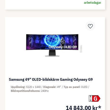
arbetsdagar
Samsung 49" OLED-bildskärm Gaming Odyssey G9
Upplösning
5120 x 1440
Diagonale
49"
Typ av panel
OLED
Bildrepetitionsfrekvens
240Hz
G
A
G
14 843,00 kr*