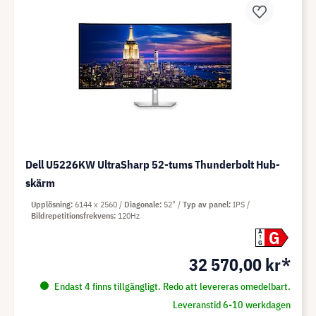
Dell U5226KW UltraSharp 52-tums Thunderbolt Hub-
skärm
Upplösning
6144 x 2560
Diagonale
52"
Typ av panel
IPS
Bildrepetitionsfrekvens
120Hz
G
A
G
32 570,00 kr*
Endast 4 finns tillgängligt. Redo att levereras omedelbart.
Leveranstid 6-10 werkdagen