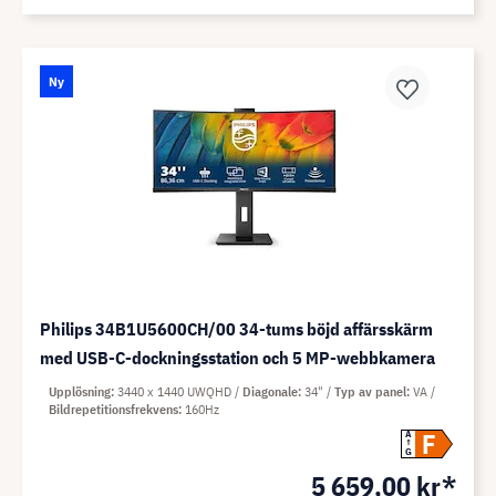
Ny
Philips 34B1U5600CH/00 34-tums böjd affärsskärm
med USB-C-dockningsstation och 5 MP-webbkamera
Upplösning
3440 x 1440 UWQHD
Diagonale
34"
Typ av panel
VA
Bildrepetitionsfrekvens
160Hz
F
A
G
5 659,00 kr*