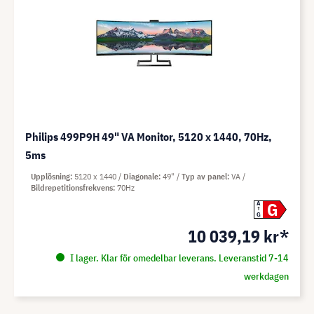
Philips 499P9H 49" VA Monitor, 5120 x 1440, 70Hz,
5ms
Upplösning
5120 x 1440
Diagonale
49"
Typ av panel
VA
Bildrepetitionsfrekvens
70Hz
G
A
G
10 039,19 kr*
I lager. Klar för omedelbar leverans. Leveranstid 7-14
werkdagen