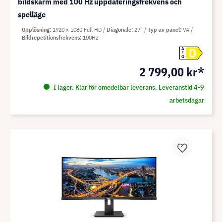
bildskärm med 100 Hz uppdateringsfrekvens och
spelläge
Upplösning
1920 x 1080 Full HD
Diagonale
27"
Typ av panel
VA
Bildrepetitionsfrekvens
100Hz
D
A
G
2 799,00 kr*
I lager. Klar för omedelbar leverans. Leveranstid 4-9
arbetsdagar