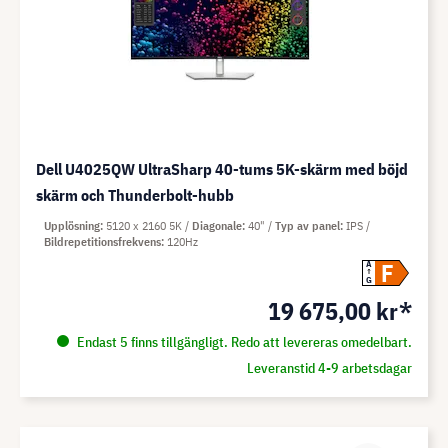
Dell U4025QW UltraSharp 40-tums 5K-skärm med böjd
skärm och Thunderbolt-hubb
Upplösning
5120 x 2160 5K
Diagonale
40"
Typ av panel
IPS
Bildrepetitionsfrekvens
120Hz
F
A
G
19 675,00 kr*
Endast 5 finns tillgängligt. Redo att levereras omedelbart.
Leveranstid 4-9 arbetsdagar