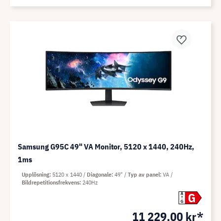
Samsung G95C 49" VA Monitor, 5120 x 1440, 240Hz,
1ms
Upplösning
5120 x 1440
Diagonale
49"
Typ av panel
VA
Bildrepetitionsfrekvens
240Hz
G
A
G
11 229,00 kr*