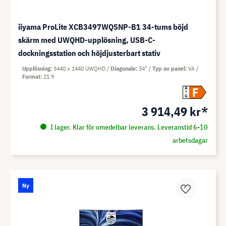
iiyama ProLite XCB3497WQSNP-B1 34-tums böjd
skärm med UWQHD-upplösning, USB-C-
dockningsstation och höjdjusterbart stativ
Upplösning
3440 x 1440 UWQHD
Diagonale
34"
Typ av panel
VA
Format
21:9
F
A
G
3 914,49 kr*
I lager. Klar för omedelbar leverans. Leveranstid 6-10
arbetsdagar
Ny