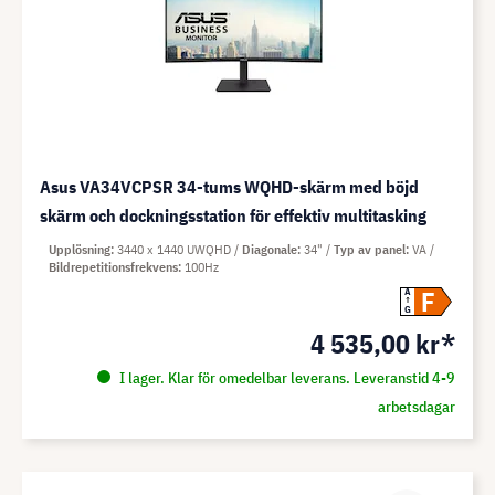
Asus VA34VCPSR 34-tums WQHD-skärm med böjd
skärm och dockningsstation för effektiv multitasking
Upplösning
3440 x 1440 UWQHD
Diagonale
34"
Typ av panel
VA
Bildrepetitionsfrekvens
100Hz
F
A
G
4 535,00 kr*
I lager. Klar för omedelbar leverans. Leveranstid 4-9
arbetsdagar