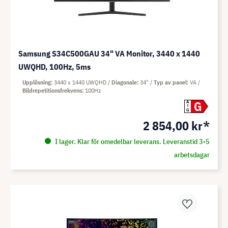
Samsung S34C500GAU 34" VA Monitor, 3440 x 1440
UWQHD, 100Hz, 5ms
Upplösning
3440 x 1440 UWQHD
Diagonale
34"
Typ av panel
VA
Bildrepetitionsfrekvens
100Hz
G
A
G
2 854,00 kr*
I lager. Klar för omedelbar leverans. Leveranstid 3-5
arbetsdagar