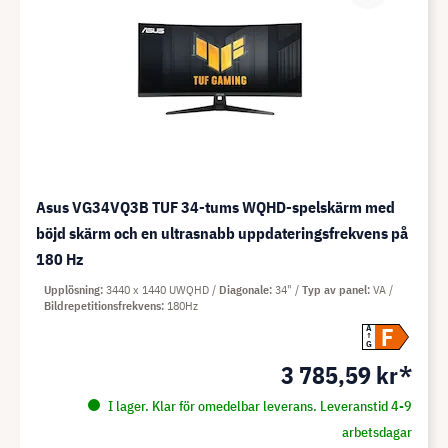
Asus VG34VQ3B TUF 34-tums WQHD-spelskärm med
böjd skärm och en ultrasnabb uppdateringsfrekvens på
180 Hz
Upplösning
3440 x 1440 UWQHD
Diagonale
34"
Typ av panel
VA
Bildrepetitionsfrekvens
180Hz
F
A
G
3 785,59 kr*
I lager. Klar för omedelbar leverans. Leveranstid 4-9
arbetsdagar