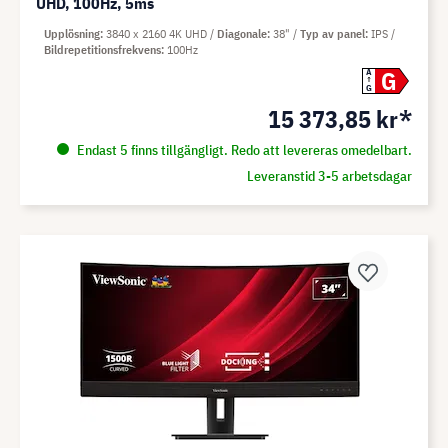
UHD, 100Hz, 5ms
Upplösning
3840 x 2160 4K UHD
Diagonale
38"
Typ av panel
IPS
Bildrepetitionsfrekvens
100Hz
G
A
G
15 373,85 kr*
Endast 5 finns tillgängligt. Redo att levereras omedelbart.
Leveranstid 3-5 arbetsdagar