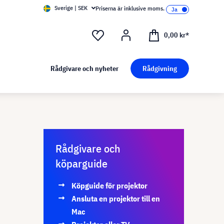
Sverige | SEK
Priserna är inklusive moms.
0,00 kr*
Rådgivare och nyheter
Rådgivning
Rådgivare och
köparguide
Köpguide för projektor
Ansluta en projektor till en
Mac