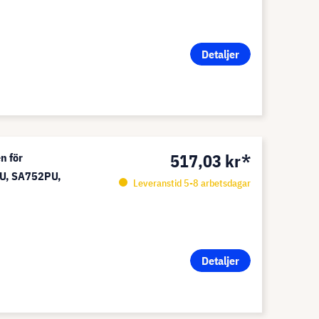
Detaljer
517,03 kr*
n för
PU, SA752PU,
Leveranstid 5-8 arbetsdagar
Detaljer