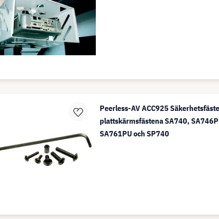
Peerless-AV ACC925 Säkerhetsfäste
plattskärmsfästena SA740, SA746
SA761PU och SP740