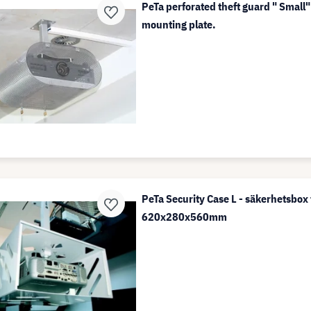
PeTa perforated theft guard " Small
mounting plate.
PeTa Security Case L - säkerhetsbox 
620x280x560mm