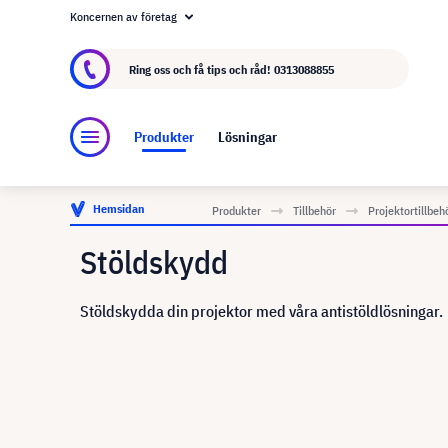
Koncernen av företag
Om visunext.se
visunext-koncernen
Tillver
Ring oss och få tips och råd!
0313088855
Produkter
Lösningar
Hemsidan
Produkter
Tillbehör
Projektortillbeh
Stöldskydd
Stöldskydda din projektor med våra antistöldlösningar.