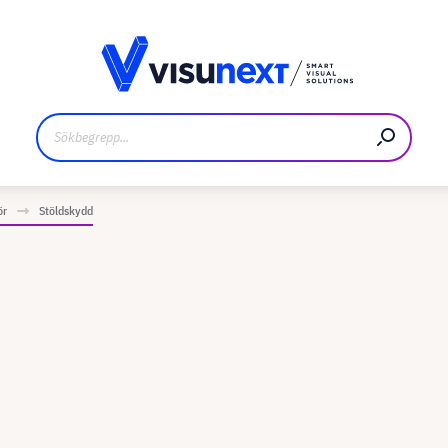
kare
Nedladdningar och pressmaterial
ör
Stöldskydd