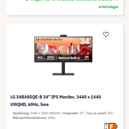
arbetsdagar
LG 34BA85QE-B 34" IPS Monitor, 3440 x 1440
UWQHD, 60Hz, 5ms
Upplösning
3440 x 1440 UWQHD
Diagonale
34"
Typ av panel
IPS
Bildrepetitionsfrekvens
60Hz
F
A
G