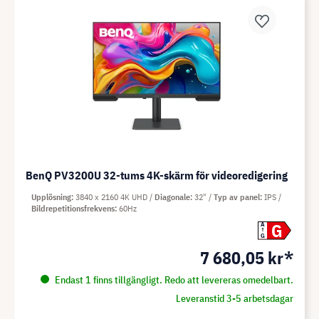
BenQ PV3200U 32-tums 4K-skärm för videoredigering
Upplösning
3840 x 2160 4K UHD
Diagonale
32"
Typ av panel
IPS
Bildrepetitionsfrekvens
60Hz
G
A
G
7 680,05 kr*
Endast 1 finns tillgängligt. Redo att levereras omedelbart.
Leveranstid 3-5 arbetsdagar