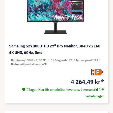
Samsung S27B800TGU 27" IPS Monitor, 3840 x 2160
4K UHD, 60Hz, 5ms
Upplösning
3840 x 2160 4K UHD
Diagonale
27"
Typ av panel
IPS
Bildrepetitionsfrekvens
60Hz
F
A
G
4 264,49 kr*
I lager. Klar för omedelbar leverans. Leveranstid 4-9
arbetsdagar