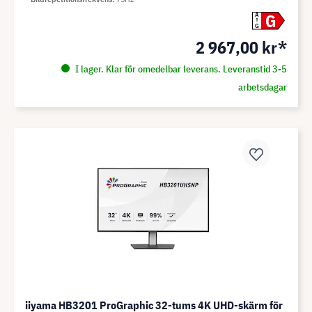
G
A
G
2 967,00 kr*
I lager. Klar för omedelbar leverans. Leveranstid 3-5
arbetsdagar
iiyama HB3201 ProGraphic 32-tums 4K UHD-skärm för