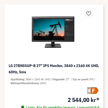
LG 27BN55UP-B 27" IPS Monitor, 3840 x 2160 4K UHD,
60Hz, 5ms
Upplösning
3840 x 2160 4K UHD
Diagonale
27"
Typ av panel
IPS
Bildrepetitionsfrekvens
60Hz
F
A
G
2 544,00 kr*
I lager. Klar för omedelbar leverans. Leveranstid 4-9