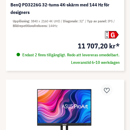
BenQ PD3226G 32-tums 4K-skärm med 144 Hz för
designers
Upplösning
3840 x 2160 4K UHD
Diagonale
32"
Typ av panel
IPS
Bildrepetitionsfrekvens
144Hz
G
A
G
11 707,20 kr*
Endast 2 finns tillgängligt. Redo att levereras omedelbart.
Leveranstid 6-10 werkdagen