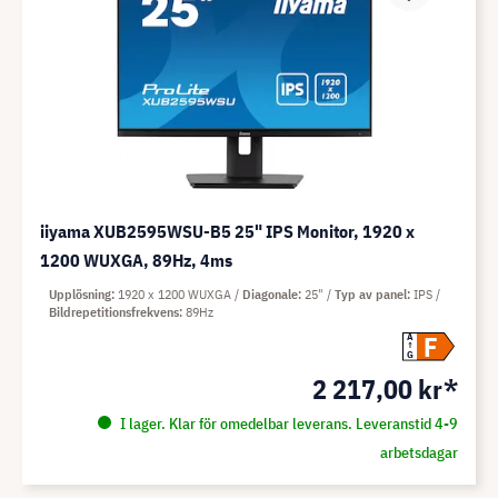
iiyama XUB2595WSU-B5 25" IPS Monitor, 1920 x
1200 WUXGA, 89Hz, 4ms
Upplösning
1920 x 1200 WUXGA
Diagonale
25"
Typ av panel
IPS
Bildrepetitionsfrekvens
89Hz
F
A
G
2 217,00 kr*
I lager. Klar för omedelbar leverans. Leveranstid 4-9
arbetsdagar