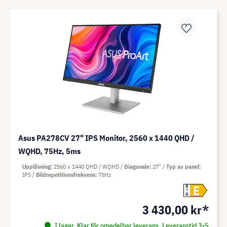
Asus PA278CV 27" IPS Monitor, 2560 x 1440 QHD /
WQHD, 75Hz, 5ms
Upplösning
2560 x 1440 QHD / WQHD
Diagonale
27"
Typ av panel
IPS
Bildrepetitionsfrekvens
75Hz
E
A
G
3 430,00 kr*
I lager. Klar för omedelbar leverans. Leveranstid 3-5