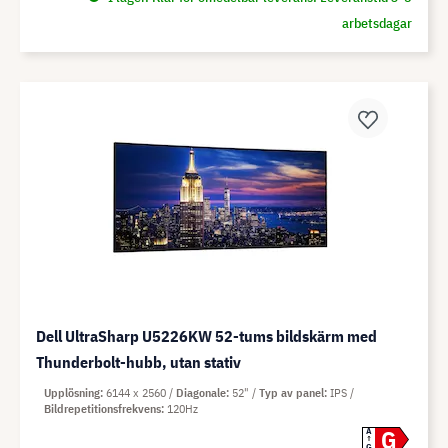
arbetsdagar
Dell UltraSharp U5226KW 52-tums bildskärm med
Thunderbolt-hubb, utan stativ
Upplösning
6144 x 2560
Diagonale
52"
Typ av panel
IPS
Bildrepetitionsfrekvens
120Hz
G
A
G