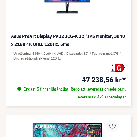
Asus ProArt Display PA32UCG-K 32" IPS Monitor, 3840
x 2160 4K UHD, 120Hz, 5ms
Upplösning
3840 x 2160 4K UHD
Diagonale
32"
Typ av panel
IPS
Bildrepetitionsfrekvens
120Hz
G
A
G
47 238,56 kr*
Endast 5 finns tillgängligt. Redo att levereras omedelbart.
Leveranstid 4-9 arbetsdagar