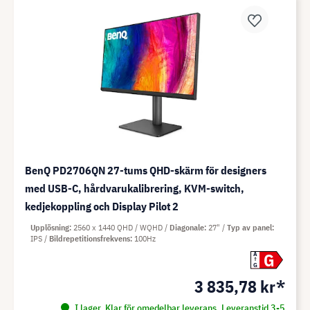
BenQ PD2706QN 27-tums QHD-skärm för designers
med USB-C, hårdvarukalibrering, KVM-switch,
kedjekoppling och Display Pilot 2
Upplösning
2560 x 1440 QHD / WQHD
Diagonale
27"
Typ av panel
IPS
Bildrepetitionsfrekvens
100Hz
G
A
G
3 835,78 kr*
I lager. Klar för omedelbar leverans. Leveranstid 3-5