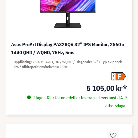
Asus ProArt Display PA328QV 32" IPS Monitor, 2560 x
1440 QHD / WQHD, 75Hz, 5ms
Upplösning
2560 x 1440 QHD / WQHD
Diagonale
32"
Typ av panel
IPS
Bildrepetitionsfrekvens
75Hz
F
A
G
5 105,00 kr*
I lager. Klar för omedelbar leverans. Leveranstid 4-9
arbetsdagar