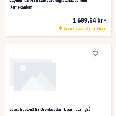
Caymon CST436 standardhögtalarstativ med
låsmekanism
1 689,54 kr*
Leveranstid 5-8 arbetsdagar
Jabra Evolve3 85 Öronkuddar, 1 par | varmgrå