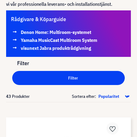
vi vår professionella leverans- och installationstjänst.
Rådgivare & Köparguide
Denon Home: Multiroom-systemet
Yamaha MusicCast Multiroom System
visunext Jabra produktrådgivning
Filter
Filter
43
Produkter
Sortera efter: