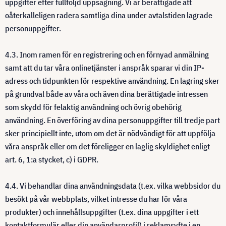
uppgifter efter fullföljd uppsägning. Vi är berättigade att
oåterkalleligen radera samtliga dina under avtalstiden lagrade
personuppgifter.
4.3. Inom ramen för en registrering och en förnyad anmälning
samt att du tar våra onlinetjänster i anspråk sparar vi din IP-
adress och tidpunkten för respektive användning. En lagring sker
på grundval både av våra och även dina berättigade intressen
som skydd för felaktig användning och övrig obehörig
användning. En överföring av dina personuppgifter till tredje part
sker principiellt inte, utom om det är nödvändigt för att uppfölja
våra anspråk eller om det föreligger en laglig skyldighet enligt
art. 6, 1:a stycket, c) i GDPR.
4.4. Vi behandlar dina användningsdata (t.ex. vilka webbsidor du
besökt på vår webbplats, vilket intresse du har för våra
produkter) och innehållsuppgifter (t.ex. dina uppgifter i ett
kontaktformulär eller din användarprofil) i reklamsyfte i en