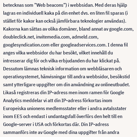
betecknas som ”Web beacons”) i webbsidan. Med deras hjälp
lagras en individuell kaka på din enhet dvs. en liten fil sparas (i
stället för kakor kan också jämförbara teknologier användas).
Kakorna kan sättas av olika domäner, bland annat av google.com,
doubleclick.net, invitemedia.com, admeld.com,
googlesyndication.com eller googleadservices.com. I denna fil
anges vilka webbsidor du har besökt, vilket innehåll du
intresserar dig för och vilka erbjudanden du har klickat på.
Dessutom lämnas teknisk information om webbläsaren och
operativsystemet, hänvisningar till andra webbsidor, besökstid
samt ytterligare uppgifter om din användning av onlineutbudet.
Likaså registreras din IP-adress men inom ramen för Google
Analytics meddelar vi att din IP-adress förkortas inom
Europeiska unionens medlemsstater eller i andra avtalsstater
inom EES och endast i undantagsfall överförs den helt till en
Google-server i USA och förkortas där. Din IP-adress
sammanförs inte av Google med dina uppgifter från andra