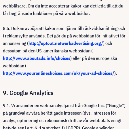
webbläsare. Om du inte accepterar kakor kan det leda till att du
får begränsade funktioner på våra webbsidor.
8.5. Du kan avböja att kakor som tjänar till räckviddsmätning och
i reklamsyfte används. Det gör du på webbsidan för initiativet för
annonsering (
http://optout.networkadvertising.org/
) och
dessutom på den US-amerikanska webbsidan (
http://www.aboutads.info/choices
) eller på den europeiska
webbsidan (
http://www.youronlinechoices.com/uk/your-ad-choices/
).
9. Google Analytics
9.1. Vi använder en webbanalystjänst från Google Inc. (”Google”)
på grundval av våra berättigade intressen (dvs. intressen för
analys, optimering och ekonomisk drift av vår webbplats enligt
betydelsen i art. 6, 1:a stycket, f) i GDPR). Google använder