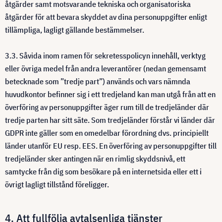
åtgärder samt motsvarande tekniska och organisatoriska
åtgärder för att bevara skyddet av dina personuppgifter enligt
tillämpliga, lagligt gällande bestämmelser.
3.3. Såvida inom ramen för sekretesspolicyn innehåll, verktyg
eller övriga medel från andra leverantörer (nedan gemensamt
betecknade som ”tredje part”) används och vars nämnda
huvudkontor befinner sig i ett tredjeland kan man utgå från att en
överföring av personuppgifter äger rum till de tredjeländer där
tredje parten har sitt säte. Som tredjeländer förstår vi länder där
GDPR inte gäller som en omedelbar förordning dvs. principiellt
länder utanför EU resp. EES. En överföring av personuppgifter till
tredjeländer sker antingen när en rimlig skyddsnivå, ett
samtycke från dig som besökare på en internetsida eller ett i
övrigt lagligt tillstånd föreligger.
4. Att fullfölja avtalsenliga tjänster