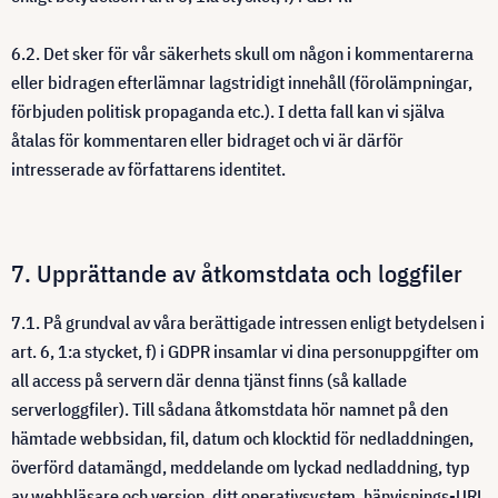
6.2. Det sker för vår säkerhets skull om någon i kommentarerna
eller bidragen efterlämnar lagstridigt innehåll (förolämpningar,
förbjuden politisk propaganda etc.). I detta fall kan vi själva
åtalas för kommentaren eller bidraget och vi är därför
intresserade av författarens identitet.
7. Upprättande av åtkomstdata och loggfiler
7.1. På grundval av våra berättigade intressen enligt betydelsen i
art. 6, 1:a stycket, f) i GDPR insamlar vi dina personuppgifter om
all access på servern där denna tjänst finns (så kallade
serverloggfiler). Till sådana åtkomstdata hör namnet på den
hämtade webbsidan, fil, datum och klocktid för nedladdningen,
överförd datamängd, meddelande om lyckad nedladdning, typ
av webbläsare och version, ditt operativsystem, hänvisnings-URL