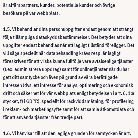
är affärspartners, kunder, potentiella kunder och övriga
besökare på vår webbplats.
1.5. Vi behandlar dina personuppgifter endast genom att strängt
följa tillämpliga dataskyddsbestämmelser. Det betyder att dina
uppgifter endast behandlas när ett lagligt tillstånd föreligger. Det
vill säga speciellt när databehandling krävs resp. är lagligt
föreskriven för att vi ska kunna fullfölja våra avtalsenliga tjänster
(t.ex. administrera uppdrag) samt för onlinetjänster när du har
gett ditt samtycke och även på grund av våra berättigade
intressen (dvs. ett intresse för analys, optimering och ekonomisk
drift och säkerhet för vår webbplats enligt betydelsen i art. 6, 1:a
stycket, f) i GDPR), speciellt för räckviddsmätning, för profilering
i reklam- och marketingsyfte samt för att samla åtkomstdata och
för att använda tjänster från tredje part.
1.6. Vi hänvisar till att den lagliga grunden för samtycken är art.