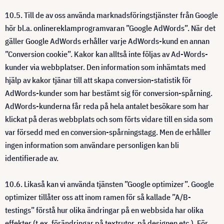
10.5. Till de av oss använda marknadsföringstjänster från Google
hör bl.a. onlinereklamprogramvaran ”Google AdWords”. När det
gäller Google AdWords erhåller varje AdWords-kund en annan
”Conversion cookie”. Kakor kan alltså inte följas av Ad-Words-
kunder via webbplatser. Den information som inhämtats med
hjälp av kakor tjänar till att skapa conversion-statistik för
AdWords-kunder som har bestämt sig för conversion-spårning.
AdWords-kunderna får reda på hela antalet besökare som har
klickat på deras webbplats och som förts vidare till en sida som
var försedd med en conversion-spårningstagg. Men de erhåller
ingen information som användare personligen kan bli
identifierade av.
10.6. Likaså kan vi använda tjänsten ”Google optimizer”. Google
optimizer tillåter oss att inom ramen för så kallade ”A/B-
testings” förstå hur olika ändringar på en webbsida har olika
effekter (t.ex. förändringar på textrutor, på designen etc.). För