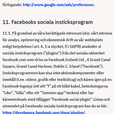
förfogande:
http://www.google.com/ads/preference
s.
11. Facebooks sociala insticksprogram
11.1. På grundval av våra berättigade intressen (dvs. vårt intresse
för analys, optimering och ekonomisk drift av vår webbplats
enligt betydelsen i art. 6, 1:a stycket, f) i GDPR) använder vi
sociala insticksprogram (”plugins”) från det sociala nätverket
facebook.com som drivs av Facebook Ireland Ltd., 4 Grand Canal
Square, Grand Canal Harbour, Dublin 2, Irland (”Facebook”).
Insticksprogrammen kan visa interaktionskomponenter eller
innehåll (t.ex. videor, grafik eller textbidrag) och känns igen på en
Facebook-logotyp (ett vitt ”f” på ett blått kakel, beteckningarna
”Like”, ”Gilla” eller ett ”Tummen upp”-tecken) eller har
kännetecknats med tillägget ”Facebook social plugin”. Listan och
utseendet på Facebooks sociala insticksprogram kan du se här:
https://developers.facebook.com/docs/plugins/
.