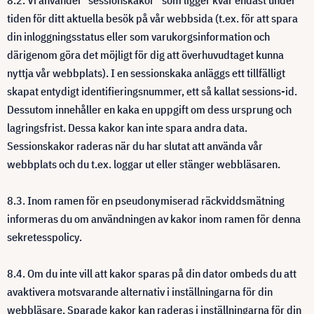
8.2. Vi använder ”sessionskakor” som ligger kvar endast under
tiden för ditt aktuella besök på vår webbsida (t.ex. för att spara
din inloggningsstatus eller som varukorgsinformation och
därigenom göra det möjligt för dig att överhuvudtaget kunna
nyttja vår webbplats). I en sessionskaka anläggs ett tillfälligt
skapat entydigt identifieringsnummer, ett så kallat sessions-id.
Dessutom innehåller en kaka en uppgift om dess ursprung och
lagringsfrist. Dessa kakor kan inte spara andra data.
Sessionskakor raderas när du har slutat att använda vår
webbplats och du t.ex. loggar ut eller stänger webbläsaren.
8.3. Inom ramen för en pseudonymiserad räckviddsmätning
informeras du om användningen av kakor inom ramen för denna
sekretesspolicy.
8.4. Om du inte vill att kakor sparas på din dator ombeds du att
avaktivera motsvarande alternativ i inställningarna för din
webbläsare. Sparade kakor kan raderas i inställningarna för din