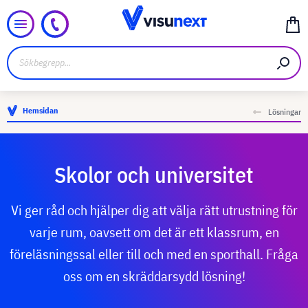
Hemsidan
Lösningar
Skolor och universitet
Vi ger råd och hjälper dig att välja rätt utrustning för
varje rum, oavsett om det är ett klassrum, en
föreläsningssal eller till och med en sporthall. Fråga
oss om en skräddarsydd lösning!