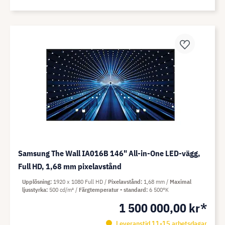
Samsung The Wall IA016B 146" All-in-One LED-vägg,
Full HD, 1,68 mm pixelavstånd
Upplösning
1920 x 1080 Full HD
Pixelavstånd
1,68 mm
Maximal
ljusstyrka
500 cd/m²
Färgtemperatur - standard
6 500°K
1 500 000,00 kr*
Leveranstid 11-15 arbetsdagar