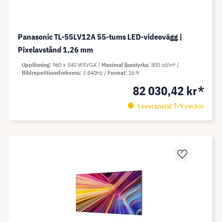
Panasonic TL-55LV12A 55-tums LED-videovägg |
Pixelavstånd 1,26 mm
Upplösning
960 x 540 WSVGA
Maximal ljusstyrka
800 cd/m²
Bildrepetitionsfrekvens
3 840Hz
Format
16:9
82 030,42 kr*
Leveranstid 7-9 veckor