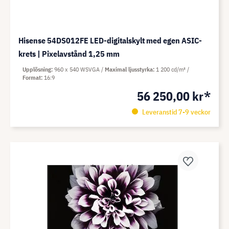
Hisense 54DS012FE LED-digitalskylt med egen ASIC-
krets | Pixelavstånd 1,25 mm
Upplösning
960 x 540 WSVGA
Maximal ljusstyrka
1 200 cd/m²
Format
16:9
56 250,00 kr*
Leveranstid 7-9 veckor