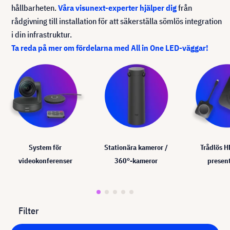
hållbarheten.
Våra visunext-experter hjälper dig
från
rådgivning till installation för att säkerställa sömlös integration
i din infrastruktur.
Ta reda på mer om fördelarna med All in One LED-väggar!
System för
Stationära kameror /
Trådlös 
videokonferenser
360°-kameror
presen
Filter