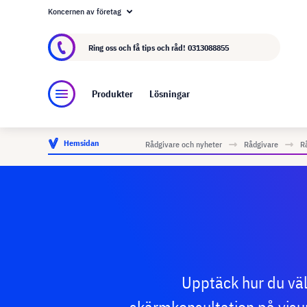
Koncernen av företag
Om visunext.se
visunext-koncernen
Tillver
Ring oss och få tips och råd!
0313088855
Produkter
Lösningar
Hemsidan
Rådgivare och nyheter
Rådgivare
R
Upptäck hur du väl