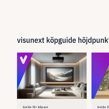
visunext köpguide höjdpunk
Guide för köpare
Guide f