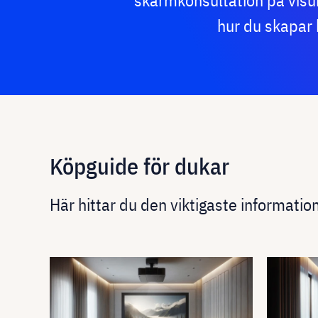
skärmkonsultation på visu
hur du skapar 
Köpguide för dukar
Här hittar du den viktigaste informat