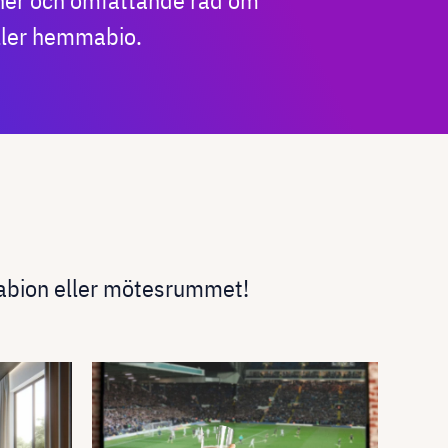
oner och omfattande råd om
eller hemmabio.
mabion eller mötesrummet!