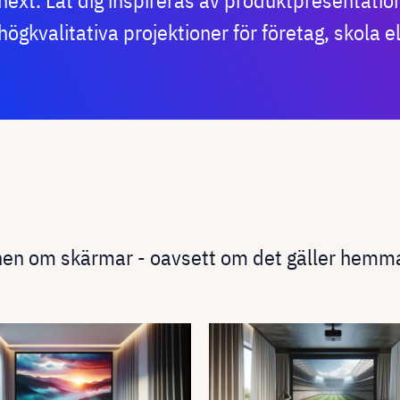
next. Låt dig inspireras av produktpresentati
högkvalitativa projektioner för företag, skola 
ionen om skärmar - oavsett om det gäller hem