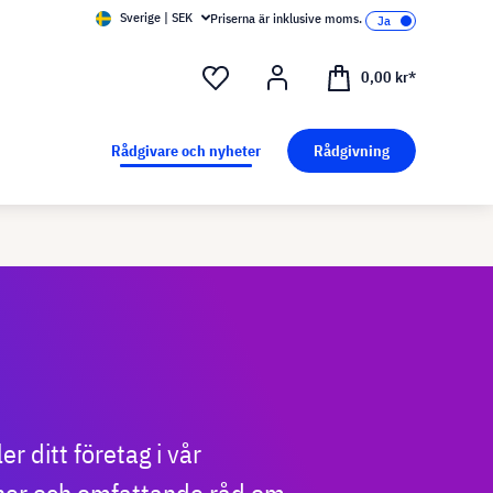
Sverige | SEK
Priserna är inklusive moms.
0,00 kr*
Rådgivare och nyheter
Rådgivning
 ditt företag i vår