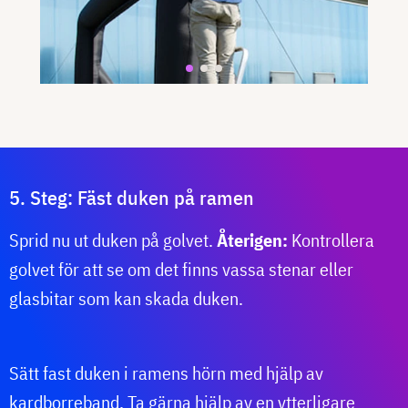
5. Steg: Fäst duken på ramen
Sprid nu ut duken på golvet.
Återigen:
Kontrollera
golvet för att se om det finns vassa stenar eller
glasbitar som kan skada duken.
Sätt fast duken i ramens hörn med hjälp av
kardborreband. Ta gärna hjälp av en ytterligare