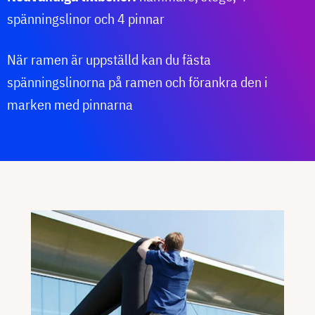
spänningslinor och 4 pinnar
När ramen är uppställd kan du fästa
spänningslinorna på ramen och förankra den i
marken med pinnarna