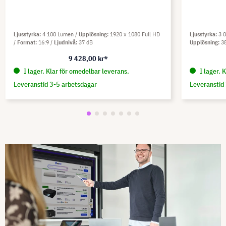
Ljusstyrka
4 100 Lumen
Upplösning
1920 x 1080 Full HD
Ljusstyrka
3 
Format
16:9
Ljudnivå
37 dB
Upplösning
3
9 428,00 kr*
I lager. Klar för omedelbar leverans.
I lager. 
Leveranstid 3-5 arbetsdagar
Leveranstid