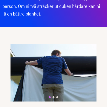
person. Om ni två sträcker ut duken hårdare kan ni
få en
bättre planhet
.