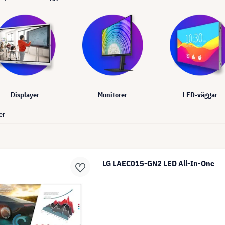
Displayer
Monitorer
LED-väggar
er
LG LAEC015-GN2 LED All-In-One