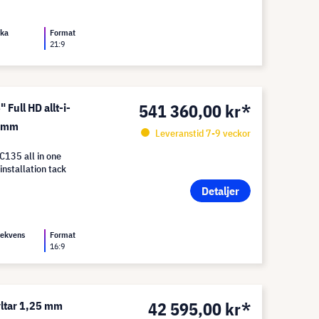
rka
Format
21:9
541 360,00 kr*
ull HD allt-i-
0 mm
Leveranstid 7-9 veckor
135 all in one
installation tack
Detaljer
rekvens
Format
16:9
42 595,00 kr*
ltar 1,25 mm