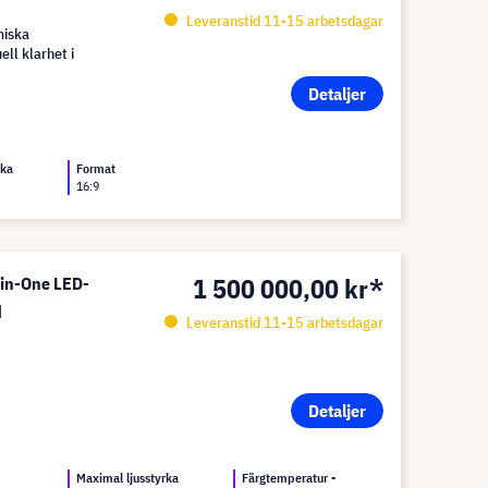
Leveranstid 11-15 arbetsdagar
miska
ll klarhet i
Detaljer
rka
Format
16:9
1 500 000,00 kr*
-in-One LED-
d
Leveranstid 11-15 arbetsdagar
Detaljer
Maximal ljusstyrka
Färgtemperatur -