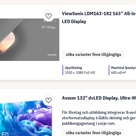
ViewSonic LDM163-182 163” All-in
LED Display
olika varianter finns tillgängliga
Upplösning
Maximal ljussty
1920 x 1080 Full HD
600 cd/m²
Avocor 132" dvLED Display, Ultra-W
För företag och utbildning integrerar X-ser
storformatsdisplay trådlös delning och ge
publikengagemang i varje rum.
olika varianter finns tillgängliga