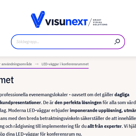
kare
Nedladdningar och pressmaterial
er användningsområde
LED-väggar i konferensrummet
mmet
 professionella evenemangslokaler - oavsett om det gäller
dagliga
 kundpresentationer
. De är
den perfekta lösningen
för alla som vär
omslag. Moderna LED-väggar erbjuder
imponerande upplösning, utmär
mmans med den breda betraktningsvinkeln säkerställer de att innehålle
ring och rådgivning till implementering får du
allt från experter
. Vi hjä
Köp dina LED-väggar för konferensrum nu.