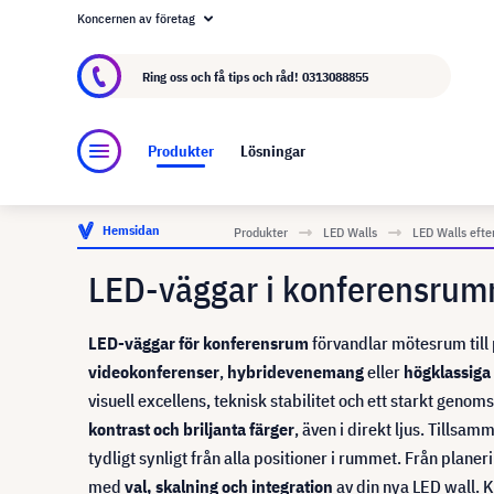
Koncernen av företag
Om visunext.se
visunext-koncernen
Tillver
Ring oss och få tips och råd!
0313088855
Produkter
Lösningar
Hemsidan
Produkter
LED Walls
LED Walls eft
LED-väggar i konferensru
LED-väggar för konferensrum
förvandlar mötesrum till
videokonferenser
,
hybridevenemang
eller
högklassiga
visuell excellens, teknisk stabilitet och ett starkt gen
kontrast och briljanta färger
, även i direkt ljus. Tillsa
tydligt synligt från alla positioner i rummet. Från plane
med
val, skalning och integration
av din nya LED wall. 