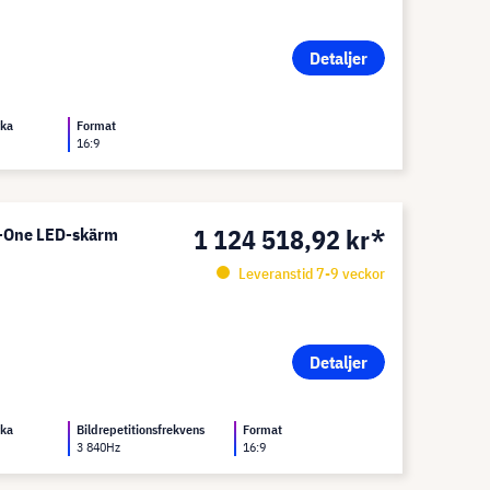
Detaljer
rka
Format
16:9
1 124 518,92 kr*
n-One LED-skärm
Leveranstid 7-9 veckor
Detaljer
rka
Bildrepetitionsfrekvens
Format
3 840Hz
16:9