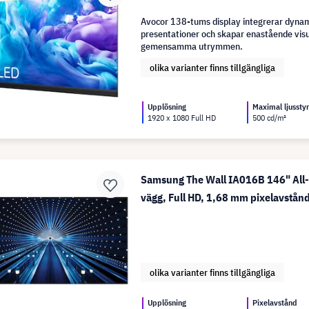
Avocor 138-tums display integrerar dyna
presentationer och skapar enastående visue
gemensamma utrymmen.
olika varianter finns tillgängliga
Upplösning
Maximal ljussty
1920 x 1080 Full HD
500 cd/m²
Samsung The Wall IA016B 146" All
vägg, Full HD, 1,68 mm pixelavstån
olika varianter finns tillgängliga
Upplösning
Pixelavstånd