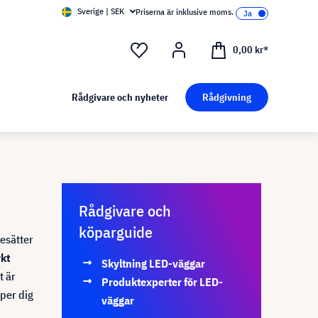
Sverige | SEK
Priserna är inklusive moms.
0,00 kr*
Rådgivare och nyheter
Rådgivning
Rådgivare och
köparguide
desätter
kt
Skyltning LED-väggar
t är
Produktexperter för LED-
lper dig
väggar