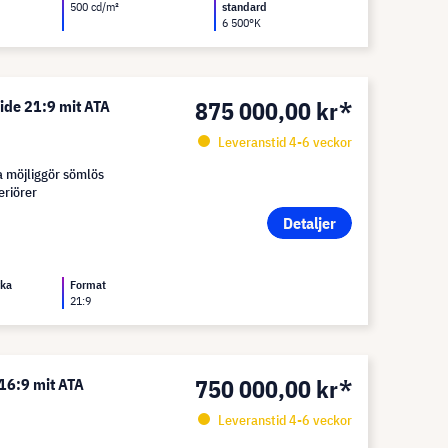
500 cd/m²
standard
6 500°K
875 000,00 kr*
ide 21:9 mit ATA
Leveranstid 4-6 veckor
a möjliggör sömlös
eriörer
Detaljer
rka
Format
21:9
750 000,00 kr*
 16:9 mit ATA
Leveranstid 4-6 veckor