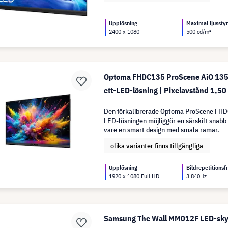
Upplösning
Maximal ljussty
2400 x 1080
500 cd/m²
Optoma FHDC135 ProScene AiO 135" F
ett-LED-lösning | Pixelavstånd 1,5
Den förkalibrerade Optoma ProScene FHDC
LED-lösningen möjliggör en särskilt snabb 
vare en smart design med smala ramar.
olika varianter finns tillgängliga
Upplösning
Bildrepetitionsf
1920 x 1080 Full HD
3 840Hz
Samsung The Wall MM012F LED-sky