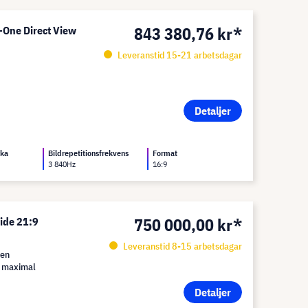
843 380,76 kr*
-One Direct View
Leveranstid 15-21 arbetsdagar
Detaljer
rka
Bildrepetitionsfrekvens
Format
3 840Hz
16:9
750 000,00 kr*
ide 21:9
Leveranstid 8-15 arbetsdagar
ien
r maximal
Detaljer