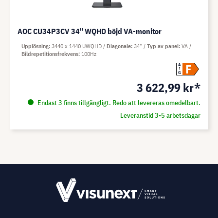
AOC CU34P3CV 34" WQHD böjd VA-monitor
Upplösning
3440 x 1440 UWQHD
Diagonale
34"
Typ av panel
VA
Bildrepetitionsfrekvens
100Hz
F
A
G
3 622,99 kr*
Endast 3 finns tillgängligt. Redo att levereras omedelbart.
Leveranstid 3-5 arbetsdagar