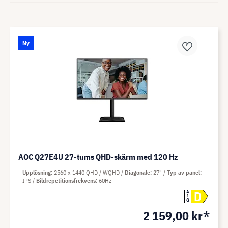
Ny
AOC Q27E4U 27-tums QHD-skärm med 120 Hz
Upplösning
2560 x 1440 QHD / WQHD
Diagonale
27"
Typ av panel
IPS
Bildrepetitionsfrekvens
60Hz
D
A
G
2 159,00 kr*