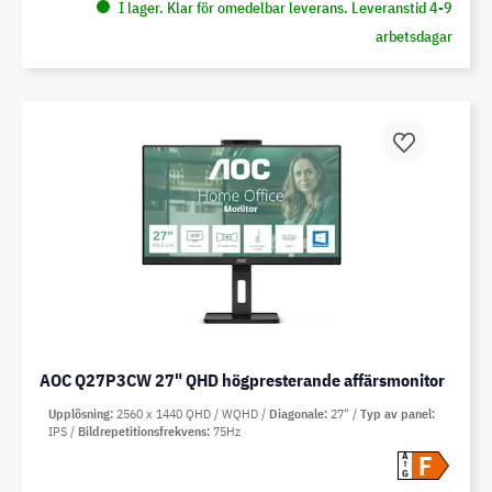
I lager. Klar för omedelbar leverans. Leveranstid 4-9
arbetsdagar
AOC Q27P3CW 27" QHD högpresterande affärsmonitor
Upplösning
2560 x 1440 QHD / WQHD
Diagonale
27"
Typ av panel
IPS
Bildrepetitionsfrekvens
75Hz
F
A
G