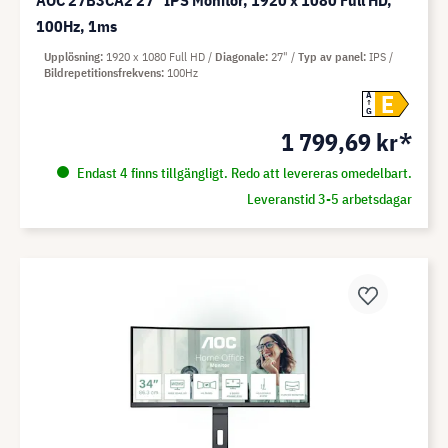
AOC 27B3CA2 27" IPS Monitor, 1920 x 1080 Full HD,
100Hz, 1ms
Upplösning
1920 x 1080 Full HD
Diagonale
27"
Typ av panel
IPS
Bildrepetitionsfrekvens
100Hz
E
A
G
1 799,69 kr*
Endast 4 finns tillgängligt. Redo att levereras omedelbart.
Leveranstid 3-5 arbetsdagar