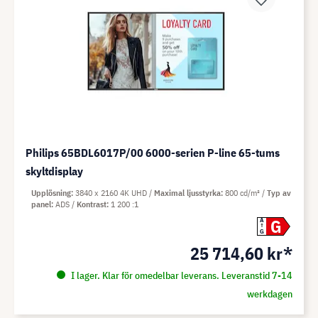
Philips 65BDL6017P/00 6000-serien P-line 65-tums
skyltdisplay
Upplösning
3840 x 2160 4K UHD
Maximal ljusstyrka
800 cd/m²
Typ av
panel
ADS
Kontrast
1 200 :1
G
A
G
25 714,60 kr*
I lager. Klar för omedelbar leverans. Leveranstid 7-14
werkdagen