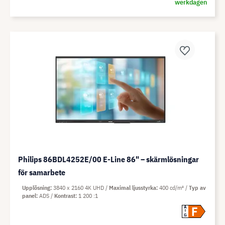
werkdagen
Philips 86BDL4252E/00 E-Line 86" – skärmlösningar
för samarbete
Upplösning
3840 x 2160 4K UHD
Maximal ljusstyrka
400 cd/m²
Typ av
panel
ADS
Kontrast
1 200 :1
F
A
G