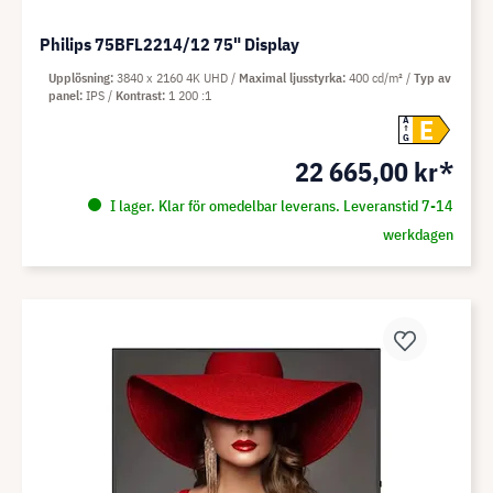
Philips 75BFL2214/12 75" Display
Upplösning
3840 x 2160 4K UHD
Maximal ljusstyrka
400 cd/m²
Typ av
panel
IPS
Kontrast
1 200 :1
E
A
G
22 665,00 kr*
I lager. Klar för omedelbar leverans. Leveranstid 7-14
werkdagen