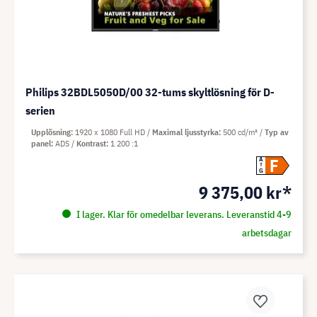
Philips 32BDL5050D/00 32-tums skyltlösning för D-
serien
Upplösning
1920 x 1080 Full HD
Maximal ljusstyrka
500 cd/m²
Typ av
panel
ADS
Kontrast
1 200 :1
F
A
G
9 375,00 kr*
I lager. Klar för omedelbar leverans. Leveranstid 4-9
arbetsdagar