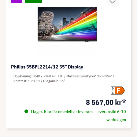
Philips 55BFL2214/12 55" Display
Upplösning
3840 x 2160 4K UHD
Maximal ljusstyrka
350 cd/m²
Kontrast
1 200 :1
Diagonale
55"
F
A
G
8 567,00 kr*
I lager. Klar för omedelbar leverans. Leveranstid 6-10
werkdagen