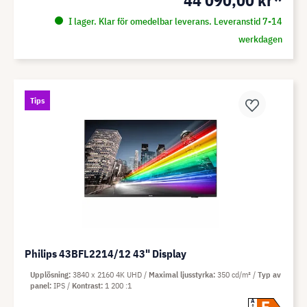
44 090,00 kr*
I lager. Klar för omedelbar leverans. Leveranstid 7-14
werkdagen
Tips
Philips 43BFL2214/12 43" Display
Upplösning
3840 x 2160 4K UHD
Maximal ljusstyrka
350 cd/m²
Typ av
panel
IPS
Kontrast
1 200 :1
A