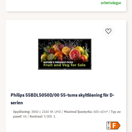
arbetsdagar
Philips 55BDL5050D/00 55-tums skyltlösning för D-
serien
Upplösning
3840 x 2160 4K UHD
Maximal ljusstyrka
600 cd/m²
Typ av
panel
VA
Kontrast
5 000 :1
F
A
G