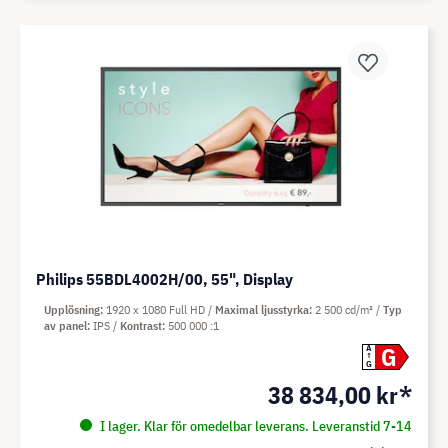
Philips 55BDL4002H/00, 55", Display
Upplösning
1920 x 1080 Full HD
Maximal ljusstyrka
2 500 cd/m²
Typ
av panel
IPS
Kontrast
500 000 :1
G
A
G
38 834,00 kr*
I lager. Klar för omedelbar leverans. Leveranstid 7-14