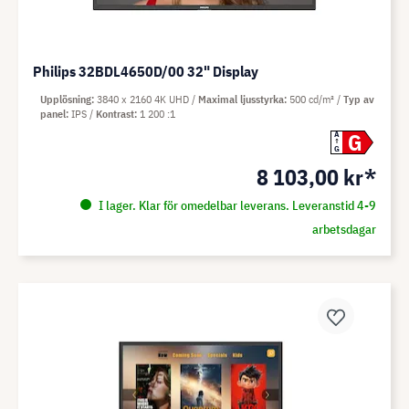
Philips 32BDL4650D/00 32" Display
Upplösning
3840 x 2160 4K UHD
Maximal ljusstyrka
500 cd/m²
Typ av
panel
IPS
Kontrast
1 200 :1
G
A
G
8 103,00 kr*
I lager. Klar för omedelbar leverans. Leveranstid 4-9
arbetsdagar