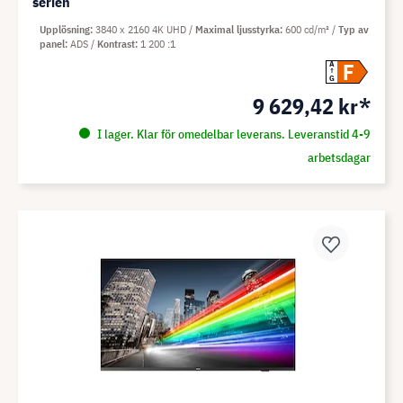
serien
Upplösning
3840 x 2160 4K UHD
Maximal ljusstyrka
600 cd/m²
Typ av
panel
ADS
Kontrast
1 200 :1
F
A
G
9 629,42 kr*
I lager. Klar för omedelbar leverans. Leveranstid 4-9
arbetsdagar