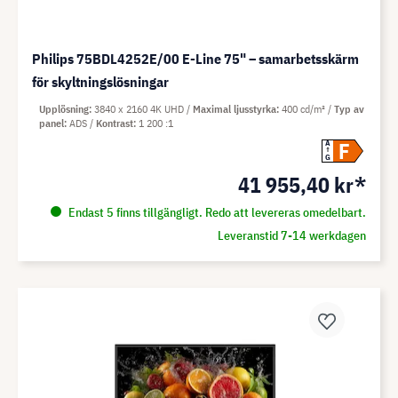
Philips 75BDL4252E/00 E-Line 75" – samarbetsskärm
för skyltningslösningar
Upplösning
3840 x 2160 4K UHD
Maximal ljusstyrka
400 cd/m²
Typ av
panel
ADS
Kontrast
1 200 :1
F
A
G
41 955,40 kr*
Endast 5 finns tillgängligt. Redo att levereras omedelbart.
Leveranstid 7-14 werkdagen