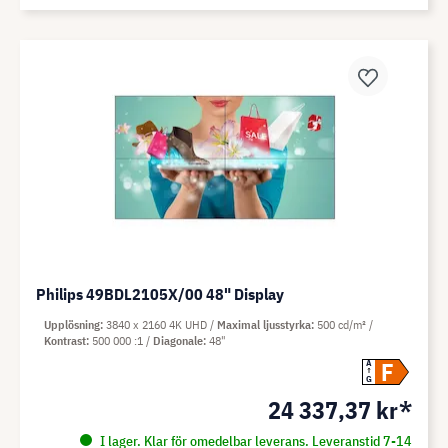
Philips 49BDL2105X/00 48" Display
Upplösning
3840 x 2160 4K UHD
Maximal ljusstyrka
500 cd/m²
Kontrast
500 000 :1
Diagonale
48"
F
A
G
24 337,37 kr*
I lager. Klar för omedelbar leverans. Leveranstid 7-14