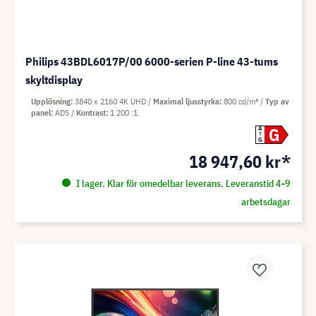
Philips 43BDL6017P/00 6000-serien P-line 43-tums
skyltdisplay
Upplösning
3840 x 2160 4K UHD
Maximal ljusstyrka
800 cd/m²
Typ av
panel
ADS
Kontrast
1 200 :1
G
A
G
18 947,60 kr*
I lager. Klar för omedelbar leverans. Leveranstid 4-9
arbetsdagar