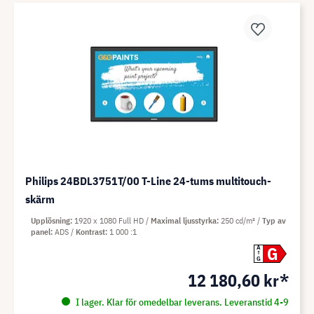
Philips 24BDL3751T/00 T-Line 24-tums multitouch-
skärm
Upplösning
1920 x 1080 Full HD
Maximal ljusstyrka
250 cd/m²
Typ av
panel
ADS
Kontrast
1 000 :1
G
A
G
12 180,60 kr*
I lager. Klar för omedelbar leverans. Leveranstid 4-9