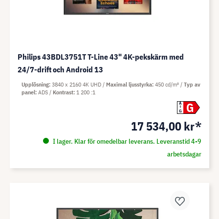
Philips 43BDL3751T T-Line 43" 4K-pekskärm med
24/7-drift och Android 13
Upplösning
3840 x 2160 4K UHD
Maximal ljusstyrka
450 cd/m²
Typ av
panel
ADS
Kontrast
1 200 :1
G
A
G
17 534,00 kr*
I lager. Klar för omedelbar leverans. Leveranstid 4-9
arbetsdagar