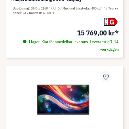
Upplösning
3840 x 2160 4K UHD
Maximal ljusstyrka
400 cd/m²
Typ av
panel
VA
Kontrast
4 000 :1
G
A
G
15 769,00 kr*
I lager. Klar för omedelbar leverans. Leveranstid 7-14
werkdagen