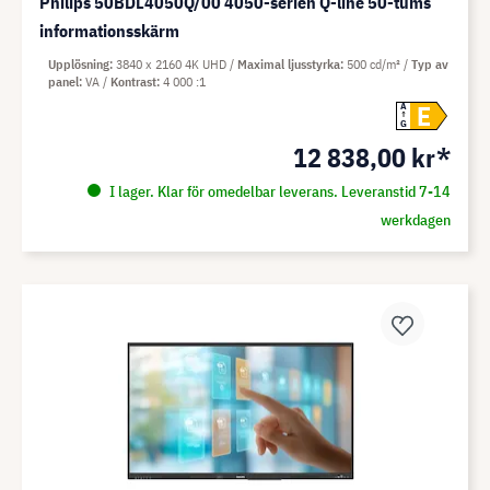
Philips 50BDL4050Q/00 4050-serien Q-line 50-tums
informationsskärm
Upplösning
3840 x 2160 4K UHD
Maximal ljusstyrka
500 cd/m²
Typ av
panel
VA
Kontrast
4 000 :1
E
A
G
12 838,00 kr*
I lager. Klar för omedelbar leverans. Leveranstid 7-14
werkdagen