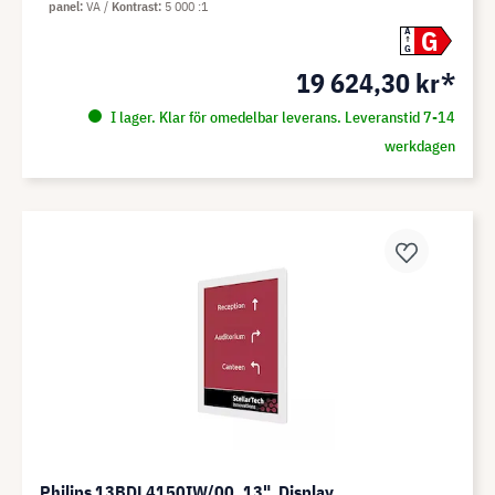
panel
VA
Kontrast
5 000 :1
G
A
G
19 624,30 kr*
I lager. Klar för omedelbar leverans. Leveranstid 7-14
werkdagen
Philips 13BDL4150IW/00, 13", Display