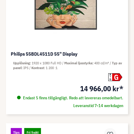
Philips 55BDL4511D 55" Display
Upplösning
1920 x 1080 Full HD
Maximal ljusstyrka
400 cd/m²
Typ av
panel
IPS
Kontrast
1 200 :1
G
A
G
14 966,00 kr*
Endast 5 finns tillgängligt. Redo att levereras omedelbart.
Leveranstid 7-14 werkdagen
Tips
Fri frakt