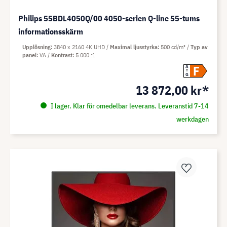
Philips 55BDL4050Q/00 4050-serien Q-line 55-tums
informationsskärm
Upplösning
3840 x 2160 4K UHD
Maximal ljusstyrka
500 cd/m²
Typ av
panel
VA
Kontrast
5 000 :1
F
A
G
13 872,00 kr*
I lager. Klar för omedelbar leverans. Leveranstid 7-14
werkdagen