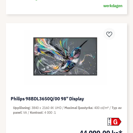
werkdagen
Philips 98BDL3650Q/00 98" Display
Upplösning
3840 x 2160 4K UHD
Maximal ljusstyrka
400 cd/m²
Typ av
panel
VA
Kontrast
4 000 :1
G
A
G