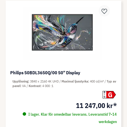
Philips 50BDL3650Q/00 50" Display
Upplösning
3840 x 2160 4K UHD
Maximal ljusstyrka
400 cd/m²
Typ av
panel
VA
Kontrast
4 000 :1
G
A
G
11 247,00 kr*
I lager. Klar för omedelbar leverans. Leveranstid 7-14
werkdagen