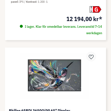
panel
IPS
Kontrast
1 200 :1
G
A
G
12 194,00 kr*
I lager. Klar för omedelbar leverans. Leveranstid 7-14
werkdagen
Philips 65BDL3650Q/00 65" Display