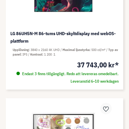
LG 86UH5N-M 86-tums UHD-skyltdisplay med webOS-
plattform
Upplösning
3840 x 2160 4K UHD
Maximal ljusstyrka
500 cd/m²
Typ av
panel
IPS
Kontrast
1 200 :1
37 743,00 kr*
Endast 3 finns tillgängligt. Redo att levereras omedelbart.
Leveranstid 6-10 werkdagen