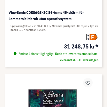
ViewSonic CDE86G3-1C 86-tums 4K-skärm för
kommersiellt bruk utan operativsystem
Upplösning
3840 x 2160 4K UHD
Maximal ljusstyrka
500 cd/m²
Typ av
panel
LCD
Kontrast
1 200 :1
F
A
G
31 248,75 kr*
Endast 4 finns tillgängligt. Redo att levereras omedelbart.
Leveranstid 6-10 werkdagen