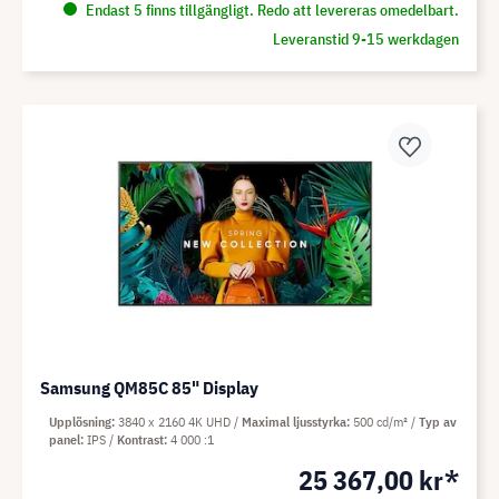
Endast 5 finns tillgängligt. Redo att levereras omedelbart.
Leveranstid 9-15 werkdagen
Samsung QM85C 85" Display
Upplösning
3840 x 2160 4K UHD
Maximal ljusstyrka
500 cd/m²
Typ av
panel
IPS
Kontrast
4 000 :1
25 367,00 kr*