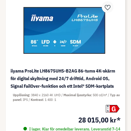
iiyama ProLite LH8675UHS-B2AG 86-tums 4K-skärm
för digital skyltning med 24/7 drifttid, Android OS,
Signal FailOver-funktion och ett Intel® SDM-kortplats
Upplösning
3840 x 2160 4K UHD
Maximal ljusstyrka
500 cd/m²
Typ av
panel
IPS
Kontrast
1 400 :1
G
A
G
28 015,00 kr*
I lager. Klar för omedelbar leverans. Leveranstid 7-14