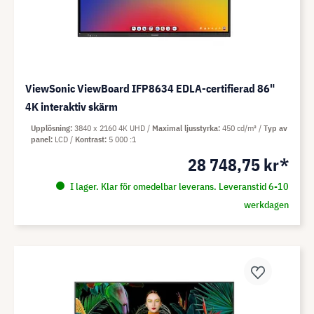
ViewSonic ViewBoard IFP8634 EDLA-certifierad 86"
4K interaktiv skärm
Upplösning
3840 x 2160 4K UHD
Maximal ljusstyrka
450 cd/m²
Typ av
panel
LCD
Kontrast
5 000 :1
28 748,75 kr*
I lager. Klar för omedelbar leverans. Leveranstid 6-10
werkdagen