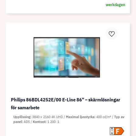
werkdagen
Philips 86BDL4252E/00 E-Line 86" – skärmlösningar
för samarbete
Upplösning
3840 x 2160 4K UHD
Maximal ljusstyrka
400 cd/m²
Typ av
panel
ADS
Kontrast
1 200 :1
F
A
G