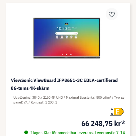
ViewSonic ViewBoard IFP8651-3C EDLA-certifierad
86-tums 4K-skärm
Upplösning
3840 x 2160 4K UHD
Maximal ljusstyrka
500 cd/m²
Typ av
panel
VA
Kontrast
1 200 :1
E
A
G
66 248,75 kr*
I lager. Klar för omedelbar leverans. Leveranstid 7-14