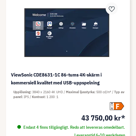
ViewSonic CDE8631-1C 86-tums 4K-skärm i
kommersiell kvalitet med USB-uppspelning
Upplösning
3840 x 2160 4K UHD
Maximal ljusstyrka
500 cd/m²
Typ av
panel
IPS
Kontrast
1 200 :1
F
A
G
43 750,00 kr*
Endast 4 finns tillgängligt. Redo att levereras omedelbart.
Leveranstid 6-10 werkdagen