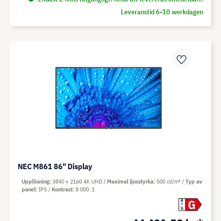
Leveranstid 6-10 werkdagen
NEC M861 86" Display
Upplösning
3840 x 2160 4K UHD
Maximal ljusstyrka
500 cd/m²
Typ av
panel
IPS
Kontrast
8 000 :1
G
A
G