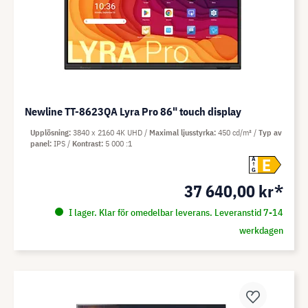
Newline TT-8623QA Lyra Pro 86" touch display
Upplösning
3840 x 2160 4K UHD
Maximal ljusstyrka
450 cd/m²
Typ av
panel
IPS
Kontrast
5 000 :1
E
A
G
37 640,00 kr*
I lager. Klar för omedelbar leverans. Leveranstid 7-14
werkdagen