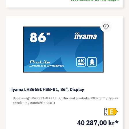
iiyama LH8665UHSB-B1, 86", Display
Upplösning
3840 x 2160 4K UHD
Maximal ljusstyrka
800 cd/m²
Typ av
panel
IPS
Kontrast
1 200 :1
E
A
G
40 287,00 kr*