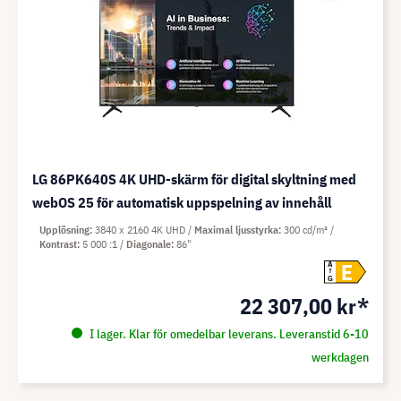
LG 86PK640S 4K UHD-skärm för digital skyltning med
webOS 25 för automatisk uppspelning av innehåll
Upplösning
3840 x 2160 4K UHD
Maximal ljusstyrka
300 cd/m²
Kontrast
5 000 :1
Diagonale
86"
E
A
G
22 307,00 kr*
I lager. Klar för omedelbar leverans. Leveranstid 6-10
werkdagen