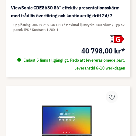
ViewSonic CDE8630 86" effektiv presentationsskärm
med trådlös överföring och kontinuerlig drift 24/7
Upplösning
3840 x 2160 4K UHD
Maximal ljusstyrka
500 cd/m²
Typ av
panel
IPS
Kontrast
1 200 :1
G
A
G
40 798,00 kr*
Endast 5 finns tillgängligt. Redo att levereras omedelbart.
Leveranstid 6-10 werkdagen