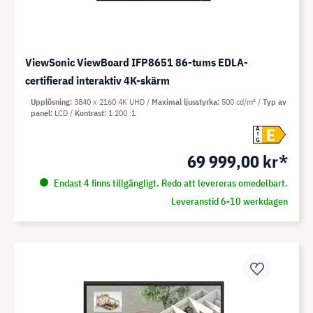
ViewSonic ViewBoard IFP8651 86-tums EDLA-
certifierad interaktiv 4K-skärm
Upplösning
3840 x 2160 4K UHD
Maximal ljusstyrka
500 cd/m²
Typ av
panel
LCD
Kontrast
1 200 :1
E
A
G
69 999,00 kr*
Endast 4 finns tillgängligt. Redo att levereras omedelbart.
Leveranstid 6-10 werkdagen