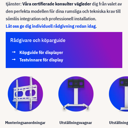
tjänster:
Våra certifierade konsulter vägleder
dig från valet av
den perfekta modellen för dina rumsliga och tekniska krav till
sömlös integration och professionell installation.
Låt oss ge dig individuell rådgivning redan idag
.
Rådgivare och köparguide
Köpguide för displayer
Testvinnare för display
Monteringsanordningar
Utställningsvagnar
Utställnin