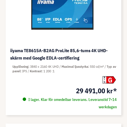
iiyama TE8615A-B2AG ProLite 85,6-tums 4K UHD-
skärm med Google EDLA-certifiering
Upplösning
3840 x 2160 4K UHD
Maximal ljusstyrka
550 cd/m²
Typ av
panel
IPS
Kontrast
1 200 :1
G
A
G
29 491,00 kr*
I lager. Klar för omedelbar leverans. Leveranstid 7-14
werkdagen