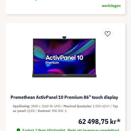
werkdagen
Promethean ActivPanel 10 Premium 86" touch display
Upplösning
3840 x 2160 4K UHD
Maximal ljusstyrka
1 034 cd/m²
Typ
av panel
QLED
Kontrast
900 000 :1
62 498,75 kr*
Endast 2 finns tillgängligt. Redo att levereras omedelbart.