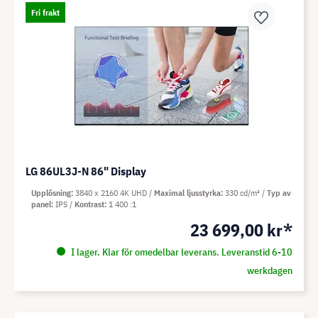
Fri frakt
LG 86UL3J-N 86" Display
Upplösning
3840 x 2160 4K UHD
Maximal ljusstyrka
330 cd/m²
Typ av
panel
IPS
Kontrast
1 400 :1
23 699,00 kr*
I lager. Klar för omedelbar leverans. Leveranstid 6-10
werkdagen