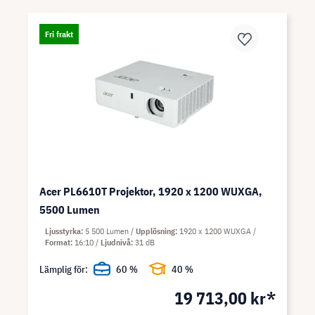
Fri frakt
Acer PL6610T Projektor, 1920 x 1200 WUXGA,
5500 Lumen
Ljusstyrka
5 500 Lumen
Upplösning
1920 x 1200 WUXGA
Format
16:10
Ljudnivå
31 dB
Lämplig för:
60 %
40 %
19 713,00 kr*