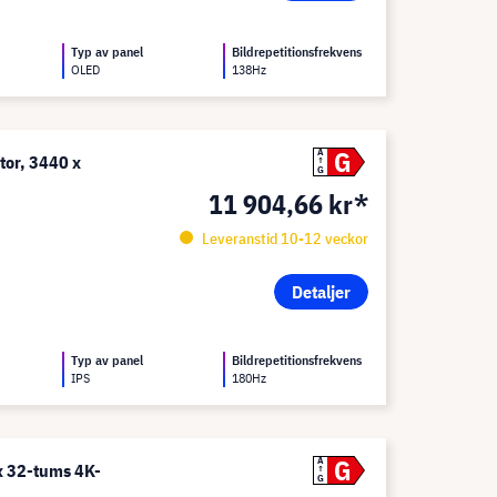
Typ av panel
Bildrepetitionsfrekvens
OLED
138Hz
G
A
tor, 3440 x
G
11 904,66 kr*
Leveranstid 10-12 veckor
Detaljer
Typ av panel
Bildrepetitionsfrekvens
IPS
180Hz
G
A
 32-tums 4K-
G