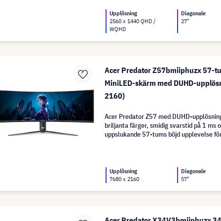
Upplösning
Diagonale
2560 x 1440 QHD /
27"
WQHD
Acer Predator Z57bmiiphuzx 57-t
MiniLED-skärm med DUHD-upplösn
2160)
Acer Predator Z57 med DUHD-upplösning
briljanta färger, smidig svarstid på 1 ms 
uppslukande 57-tums böjd upplevelse för
multitasking.
Upplösning
Diagonale
7680 x 2160
57"
Acer Predator X34V3bmiiphuzx 