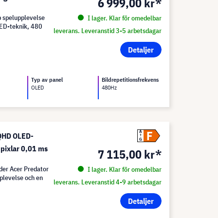
6 999,00 kr*
b spelupplevelse
I lager. Klar för omedelbar
LED-teknik, 480
leverans. Leveranstid 3-5 arbetsdagar
Detaljer
Typ av panel
Bildrepetitionsfrekvens
OLED
480Hz
F
A
 QHD OLED-
G
 pixlar 0,01 ms
7 115,00 kr*
der Acer Predator
I lager. Klar för omedelbar
plevelse och en
leverans. Leveranstid 4-9 arbetsdagar
Detaljer