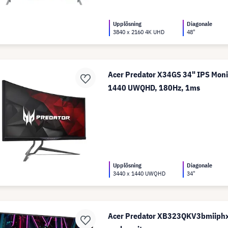
Upplösning
Diagonale
3840 x 2160 4K UHD
48"
Acer Predator X34GS 34" IPS Moni
1440 UWQHD, 180Hz, 1ms
Upplösning
Diagonale
3440 x 1440 UWQHD
34"
Acer Predator XB323QKV3bmiiphx