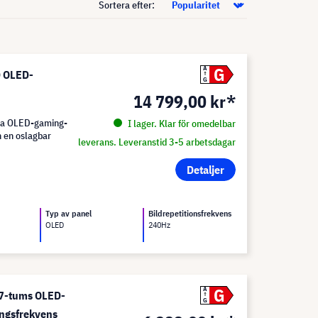
Sortera efter:
G
A
D OLED-
G
14 799,00 kr*
kta OLED-gaming-
I lager. Klar för omedelbar
 en oslagbar
leverans. Leveranstid 3-5 arbetsdagar
Detaljer
Typ av panel
Bildrepetitionsfrekvens
OLED
240Hz
G
A
27-tums OLED-
G
ingsfrekvens