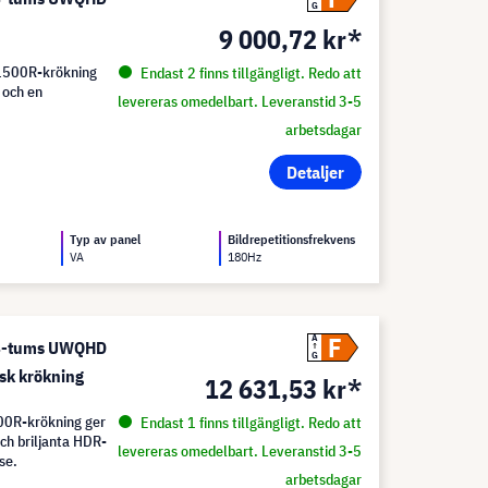
G
9 000,72 kr*
 1500R-krökning
Endast 2 finns tillgängligt. Redo att
 och en
levereras omedelbart. Leveranstid 3-5
arbetsdagar
Detaljer
Typ av panel
Bildrepetitionsfrekvens
VA
180Hz
F
A
34-tums UWQHD
G
k krökning
12 631,53 kr*
00R-krökning ger
Endast 1 finns tillgängligt. Redo att
ch briljanta HDR-
levereras omedelbart. Leveranstid 3-5
se.
arbetsdagar