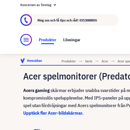
Koncernen av företag
Om visunext.se
visunext-koncernen
Tillver
Ring oss och få tips och råd!
0313088855
Produkter
Lösningar
Hemsidan
Produkter
Serie
Acer
Acer spe
Acer spelmonitorer (Predat
Acers gaming
skärmar erbjuder snabba svarstider på m
kompromisslös spelupplevelse. Med IPS-paneler på upp 
spel utan fördröjningar med Acers spelmonitorer från P
Upptäck fler Acer-bildskärmar.