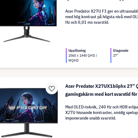
Acer Predator X27U F3 ger en ultrasnab
med hög kontrast på högsta nivå med O
Hz och 0,01 ms svarstid.
Upplösning
Diagonale
2560 x 1440 QHD /
27"
WQHD
Acer Predator X27UX1biiphx 27”
gamingskärm med kort svarstid för
Med OLED-teknik, 240 Hz och HDR erbju
X27U hisnande kontraster, smidig spelup
imponerande snabb svarstid.