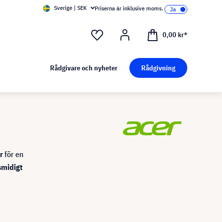
Sverige | SEK
Priserna är inklusive moms.
0,00 kr*
Rådgivare och nyheter
Rådgivning
r
för en
smidigt