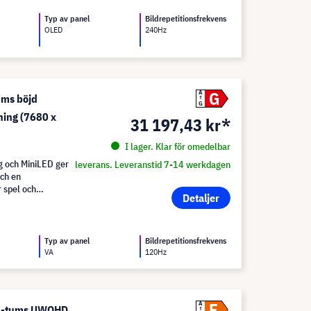
Typ av panel
Bildrepetitionsfrekvens
OLED
240Hz
G
A
ums böjd
G
ing (7680 x
31 197,43 kr*
I lager. Klar för omedelbar
 och MiniLED ger
leverans. Leveranstid 7-14 werkdagen
och en
 spel och
Detaljer
Typ av panel
Bildrepetitionsfrekvens
VA
120Hz
F
A
34-tums UWQHD