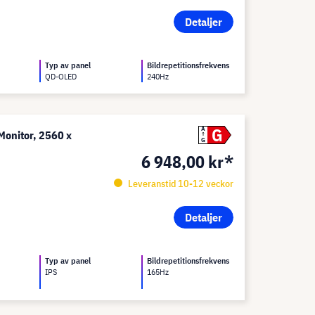
Detaljer
Typ av panel
Bildrepetitionsfrekvens
QD-OLED
240Hz
G
A
onitor, 2560 x
G
6 948,00 kr*
Leveranstid 10-12 veckor
Detaljer
Typ av panel
Bildrepetitionsfrekvens
IPS
165Hz