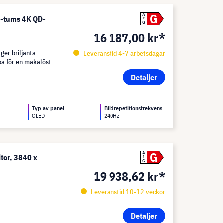
G
A
2-tums 4K QD-
G
16 187,00 kr*
er briljanta
Leveranstid 4-7 arbetsdagar
pa för en makalöst
Detaljer
Typ av panel
Bildrepetitionsfrekvens
OLED
240Hz
G
A
tor, 3840 x
G
19 938,62 kr*
Leveranstid 10-12 veckor
Detaljer