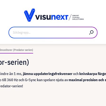
kare
Nedladdningar och pressmaterial
lmonitorer (Predator-serien)
or-serien)
indre än 1 ms,
jämna uppdateringsfrekvenser
och
knivskarpa färge
till 360 Hz och G-Sync kan spelare njuta av
maximal precision och 
redator-serien!