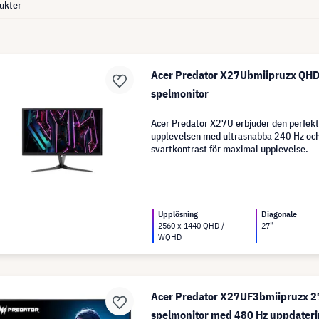
ukter
Acer Predator X27Ubmiipruzx QH
spelmonitor
Acer Predator X27U erbjuder den perfe
upplevelsen med ultrasnabba 240 Hz och
svartkontrast för maximal upplevelse.
Upplösning
Diagonale
2560 x 1440 QHD /
27"
WQHD
Acer Predator X27UF3bmiipruzx 
spelmonitor med 480 Hz uppdater