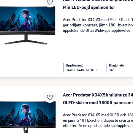
MiniLED-böjd spelmonitor
Acer Predator X34 V3 med MiniLED och
ger briljant kontrast, jämn 180 Hz-action
uppslukande UltraWide-spelupplevelse.
Upplösning
Diagonale
3440 x 1440 UWQHD
34"
Acer Predator X34X5bmiiphuzx 
OLED-skärm med 1800R panoramis
Acer Predator X34 X5 med OLED och 18
en jämn 240 Hz-action, djupaste svärta o
effekter för en uppslukande spelupplevel