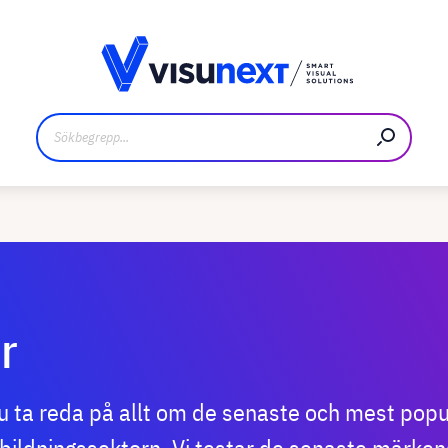
kare
Nedladdningar och pressmaterial
r
du ta reda på allt om de senaste och mest pop