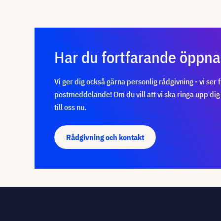
Har du fortfarande öppna
Vi ger dig också gärna personlig rådgivning - vi ser 
postmeddelande! Om du vill att vi ska ringa upp dig
till oss nu.
Rådgivning och kontakt