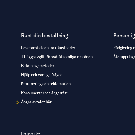
Runt din beställning
Personli
Leveranstid och fraktkostnader
Rådgivning 
Tilläggsavgift för svåråtkomliga områden
Återuppringn
Betalningsmetoder
Hjälp och vanliga frågor
Returnering och reklamation
Konsumenternas ångerrätt
Ångra avtalet här
Utmärkt