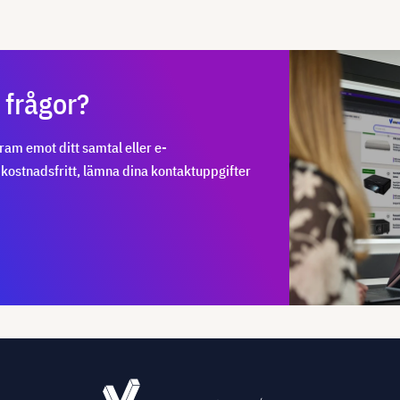
 frågor?
fram emot ditt samtal eller e-
 kostnadsfritt, lämna dina kontaktuppgifter