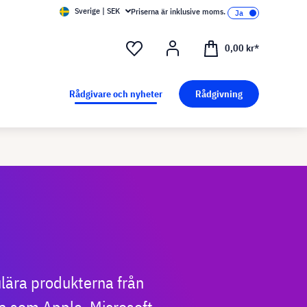
Sverige | SEK
Priserna är inklusive moms.
0,00 kr*
Rådgivare och nyheter
Rådgivning
ulära produkterna från