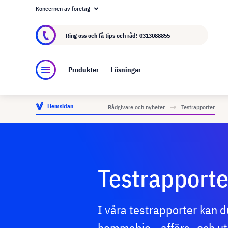
Koncernen av företag
Om visunext.se
visunext-koncernen
Tillver
Ring oss och få tips och råd!
0313088855
Produkter
Lösningar
Hemsidan
Rådgivare och nyheter
Testrapporter
Testrapporte
I våra testrapporter kan 