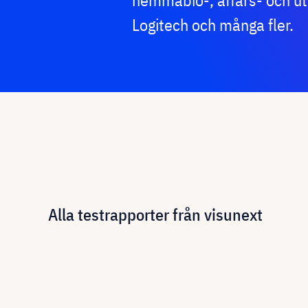
hemmabio-, affärs- och ut
Logitech och många fler.
Alla testrapporter från visunext