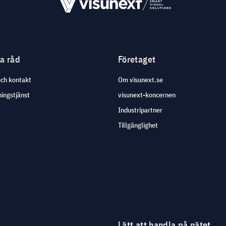
ga råd
Företaget
och kontakt
Om visunext.se
ingstjänst
visunext-koncernen
Industripartner
Tillgänglighet
Lätt att handla på nätet