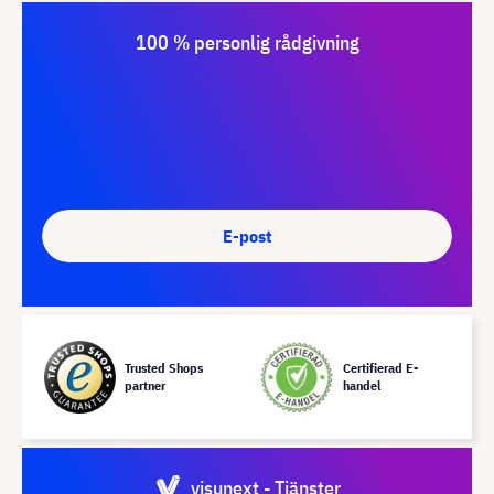
100 % personlig rådgivning
E-post
Trusted Shops
Certifierad E-
partner
handel
visunext - Tjänster