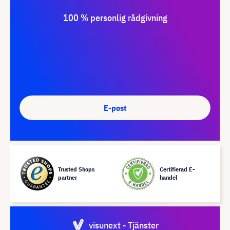
100 % personlig rådgivning
E-post
Trusted Shops
Certifierad E-
partner
handel
visunext - Tjänster