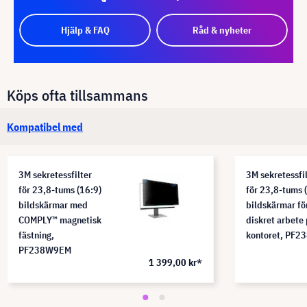
Hjälp & FAQ
Råd & nyheter
Köps ofta tillsammans
Kompatibel med
3M sekretessfilter
3M sekretessfi
för 23,8-tums (16:9)
för 23,8-tums 
bildskärmar med
bildskärmar fö
COMPLY™ magnetisk
diskret arbete
fästning,
kontoret, PF
PF238W9EM
1 399,00 kr*