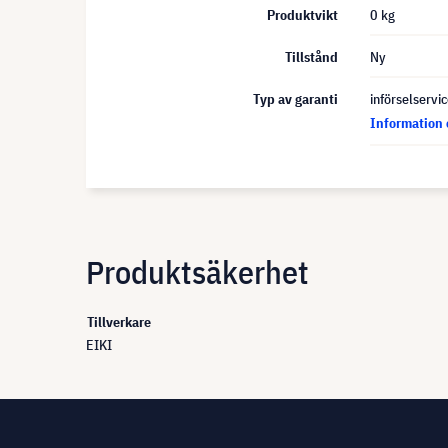
Produktvikt
0 kg
Tillstånd
Ny
Typ av garanti
införselservi
Information 
Produktsäkerhet
Tillverkare
EIKI