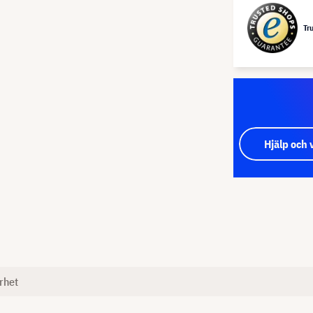
Tr
Hjälp och 
rhet