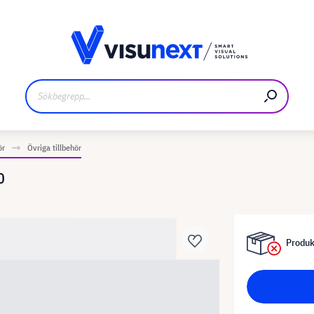
kare
Nedladdningar och pressmaterial
ör
Övriga tillbehör
0
Produkt