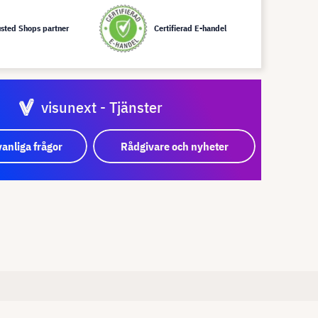
usted Shops partner
Certifierad E-handel
visunext - Tjänster
vanliga frågor
Rådgivare och nyheter