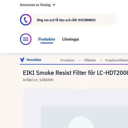
Koncernen av företag
Om visunext.se
visunext-koncernen
Tillver
Ring oss och få tips och råd!
0313088855
Produkter
Lösningar
Hemsidan
Produkter
Tillbehör
Projektortillbeh
EIKI Smoke Resist Filter för LC-HDT200
Artikel nr: 1480490