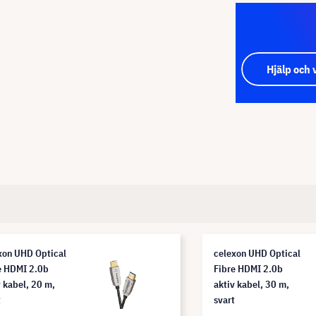
Hjälp och 
xon UHD Optical
celexon UHD Optical
e HDMI 2.0b
Fibre HDMI 2.0b
v kabel, 20 m,
aktiv kabel, 30 m,
t
svart