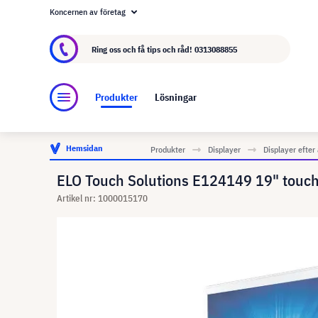
Koncernen av företag
Om visunext.se
visunext-koncernen
Tillver
Ring oss och få tips och råd!
0313088855
Produkter
Lösningar
Hemsidan
Produkter
Displayer
Displayer efte
ELO Touch Solutions E124149 19" touch
Artikel nr: 1000015170