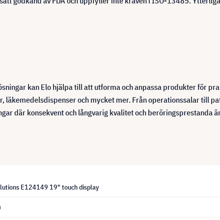
ätt godkänd av FDA och uppfyller inte kraven i ISO-13485. Ytterliga
ningar kan Elo hjälpa till att utforma och anpassa produkter för prak
r, läkemedelsdispenser och mycket mer. Från operationssalar till pat
ngar där konsekvent och långvarig kvalitet och beröringsprestanda ä
lutions E124149 19" touch display
0