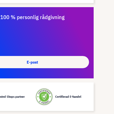
100 % personlig rådgivning
E-post
usted Shops partner
Certifierad E-handel