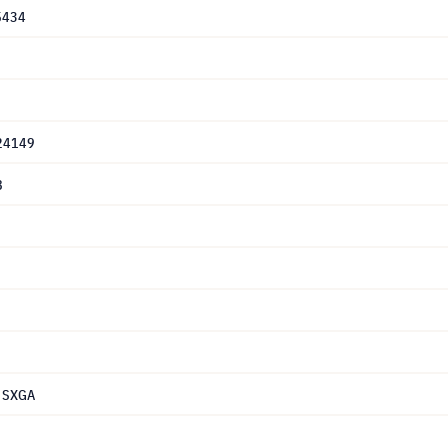
5434
124149
8
 SXGA