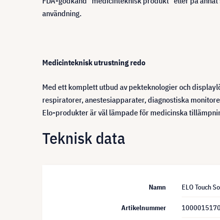
FDA-godkänd "medicinteknisk produkt" eller på annat s
användning.
Medicinteknisk utrustning redo
Med ett komplett utbud av pekteknologier och displaylös
respiratorer, anestesiapparater, diagnostiska monitore
Elo-produkter är väl lämpade för medicinska tillämpni
Teknisk data
Namn
ELO Touch So
Artikelnummer
100001517