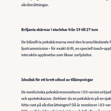
vårdinrättningar.
Briljanta skärmar i storlekar från 19 till 27 tum
De bländfria pekskärmarna med den branschledande P
ljustransmission - för exakt drift, en speciell touch-up
interaktiv upplevelse som liknar surfplattor.
Idealisk för ett brett utbud av tillämpningar
De medicinska pekskärmsmonitorer i 03-serien erbjuder 
och apotekskassor. Behöver du en pekskärm på en sjukskö
hitta runt på vårdinrättningen? Då är monitorer i 03-s