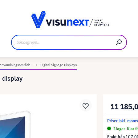
kare
Nedladdningar och pressmaterial
r användningsområde
Digital Signage Displays
 display
11 185,0
Priser inkl. mom
I lager. Klar 
Frakt från
107,00