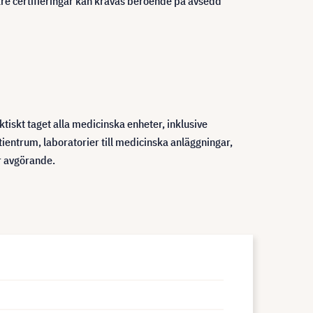
re certifieringar kan krävas beroende på avsedd
tiskt taget alla medicinska enheter, inklusive
ientrum, laboratorier till medicinska anläggningar,
r avgörande.