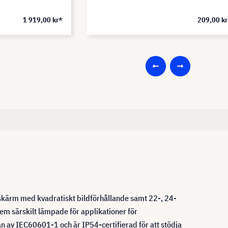
1 919,00 kr*
209,00 k
 skärm med kvadratiskt bildförhållande samt 22-, 24-
em särskilt lämpade för applikationer för
van av IEC60601-1 och är IP54-certifierad för att stödja