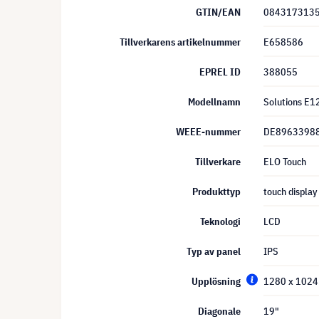
GTIN/EAN
084317313
Tillverkarens artikelnummer
E658586
EPREL ID
388055
Modellnamn
Solutions E
WEEE-nummer
DE8963398
Tillverkare
ELO Touch
Produkttyp
touch display
Teknologi
LCD
Typ av panel
IPS
Upplösning
1280 x 1024
Diagonale
19"