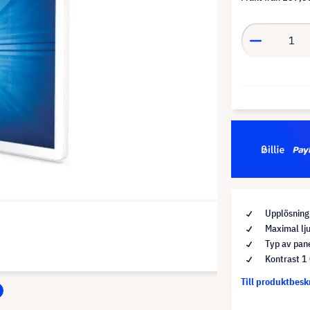
Upplösnin
Maximal lj
Typ av pan
Kontrast 1
Till produktbes