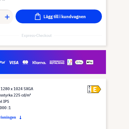
Lägg till i kundvagnen
Express-Checkout
E
A
g 1280 x 1024 SXGA
G
usstyrka 225 cd/m²
el IPS
 000 :1
krivningen