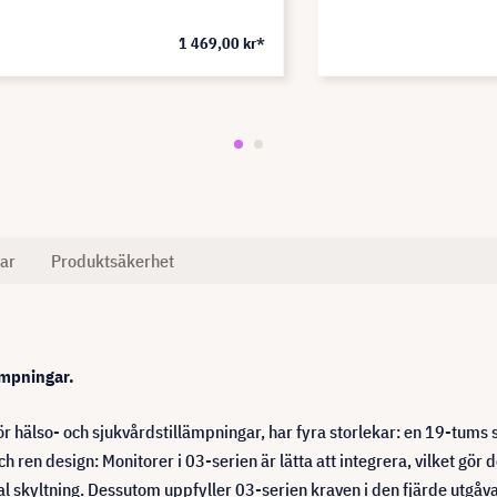
1 469,00 kr*
ar
Produktsäkerhet
ämpningar.
 hälso- och sjukvårdstillämpningar, har fyra storlekar: en 19-tums
en design: Monitorer i 03-serien är lätta att integrera, vilket gör d
ital skyltning. Dessutom uppfyller 03-serien kraven i den fjärde utgå