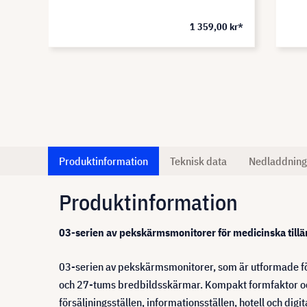
 kr*
1 359,00 kr*
Produktinformation
Teknisk data
Nedladdning
Produktinformation
03-serien av pekskärmsmonitorer för medicinska till
03-serien av pekskärmsmonitorer, som är utformade för
och 27-tums bredbildsskärmar. Kompakt formfaktor och r
försäljningsställen, informationsställen, hotell och dig