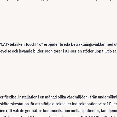
CAP-tekniken TouchPro® erbjuder breda betraktningsvinklar med u
plevelse och levande bilder. Monitorer i 03-serien stöder upp till tio
flexibel installation i en mängd olika vårdmiljöer - från undersökni
terskestation för att stödja direkt eller indirekt patientvård? Elle
erien rätt val: de ger bättre kommunikation mellan patienter, familj