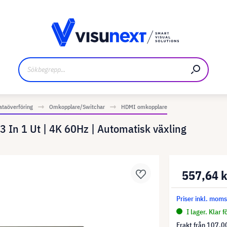
kare
Nedladdningar och pressmaterial
ataöverföring
Omkopplare/Switchar
HDMI omkopplare
n 1 Ut | 4K 60Hz | Automatisk växling
557,64 
Priser inkl. mom
I lager. Klar 
Frakt från
107,00