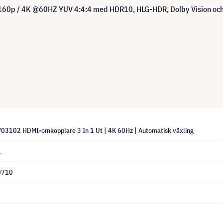
 2160p / 4K @60HZ YUV 4:4:4 med HDR10, HLG-HDR, Dolby Vision och 
03102 HDMI-omkopplare 3 In 1 Ut | 4K 60Hz | Automatisk växling
1
0710