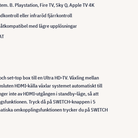
tem. B. Playstation, Fire TV, Sky Q, Apple TV 4K
ontroll eller infraröd fjärrkontroll
åtkompatibel med lägre upplösningar
AT
ch set-top box till en Ultra HD-TV. Växling mellan
nsluten HDMI-källa växlar systemet automatiskt till
ger inte av HDMI-utgången i standby-läge, så att
ingsfunktionen. Tryck då på SWITCH-knappen i 5
tomatiska omkopplingsfunktionen trycker du på SWITCH