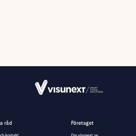
ga råd
Företaget
och kontakt
Om visunext.se