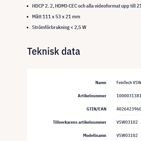
HDCP 2. 2, HDMI-CEC och alla videoformat upp till
Mått 111 x 53 x 21 mm
Strömförbrukning < 2,5 W
Teknisk data
Namn
FeinTech VSW
Artikelnummer
100003138
GTIN/EAN
402642396
Tillverkarens artikelnummer
VSW03102
Modellnamn
VSW03102