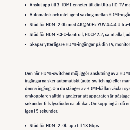
Anslut upp till 3 HDMI-enheter till din Ultra HD-TV m
Automatisk och intelligent växling mellan HDMI-ingång
Stöd för HDMI 2.0b med 4K@60Hz YUV 4:4:4 Ultra-
Stöd för HDMI-CEC-kontroll, HDCP 2.2, samt alla lju
Skapar ytterligare HDMI-ingångar på din TV, monitor,
Den här HDMI-switchen möjliggör anslutning av 3 HDMI-käl
ingångarna sker automatiskt (auto-switching) eller man
denna ingång. Om du stänger av HDMI-källan växlar sys
omkopplaren alltid signalerar att apparaten är påslag
sekunder tills lysdioderna blinkar. Omkoppling är då 
igen i 5 sekunder.
Stöd för HDMI 2. 0b upp till 18 Gbps