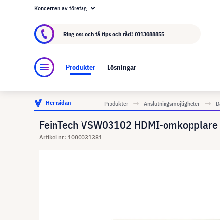
Koncernen av företag
Om visunext.se
visunext-koncernen
Tillver
Ring oss och få tips och råd!
0313088855
Produkter
Lösningar
Hemsidan
Produkter
Anslutningsmöjligheter
D
FeinTech VSW03102 HDMI-omkopplare 3 I
Artikel nr: 1000031381