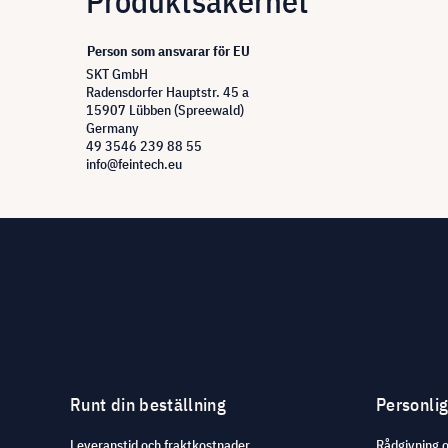
Produktsäkerhet
Person som ansvarar för EU
SKT GmbH
Radensdorfer Hauptstr. 45 a
15907 Lübben (Spreewald)
Germany
49 3546 239 88 55
info@feintech.eu
Runt din beställning
Personli
Leveranstid och fraktkostnader
Rådgivning 