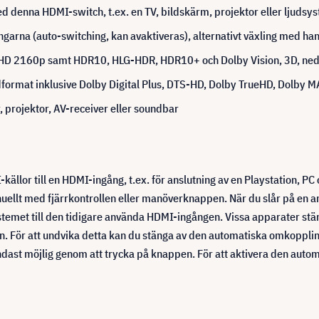
ed denna HDMI-switch, t.ex. en TV, bildskärm, projektor eller ljudsys
arna (auto-switching, kan avaktiveras), alternativt växling med handk
HD 2160p samt HDR10, HLG-HDR, HDR10+ och Dolby Vision, 3D, ned
dformat inklusive Dolby Digital Plus, DTS-HD, Dolby TrueHD, Dolby M
 projektor, AV-receiver eller soundbar
lor till en HDMI-ingång, t.ex. för anslutning av en Playstation, PC o
uellt med fjärrkontrollen eller manöverknappen. När du slår på en a
temet till den tidigare använda HDMI-ingången. Vissa apparater stän
en. För att undvika detta kan du stänga av den automatiska omkoppl
endast möjlig genom att trycka på knappen. För att aktivera den au