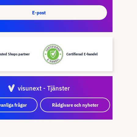
E-post
usted Shops partner
Certifierad E-handel
visunext - Tjänster
vanliga frågor
Rådgivare och nyheter