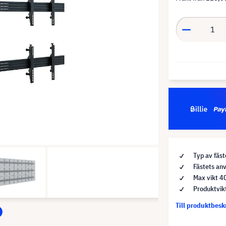
Typ av fäst
Fästets an
Max vikt 4
Produktvik
Till produktbes