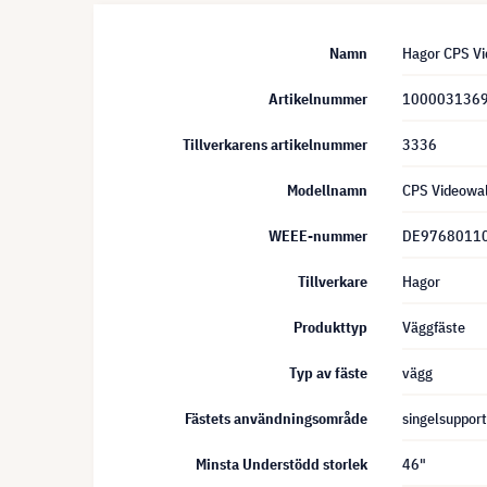
Namn
Hagor CPS Vi
Artikelnummer
100003136
Tillverkarens artikelnummer
3336
Modellnamn
CPS Videowal
WEEE-nummer
DE9768011
Tillverkare
Hagor
Produkttyp
Väggfäste
Typ av fäste
vägg
Fästets användningsområde
singelsupport
Minsta Understödd storlek
46"