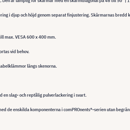
Den är lämplig för skärmar med en skärmdiagonal på 46 till 50″ | 11
tering i djup och höjd genom separat finjustering. Skärmarnas bredd k
ill max. VESA 600 x 400 mm.
rtas vid behov.
 kabelklämmor längs skenorna.
en slag- och reptålig pulverlackering i svart.
med de enskilda komponenterna i comPROnents®-serien utan begräns