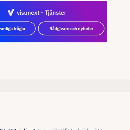
visunext - Tjänster
vanliga frågor
Rådgivare och nyheter