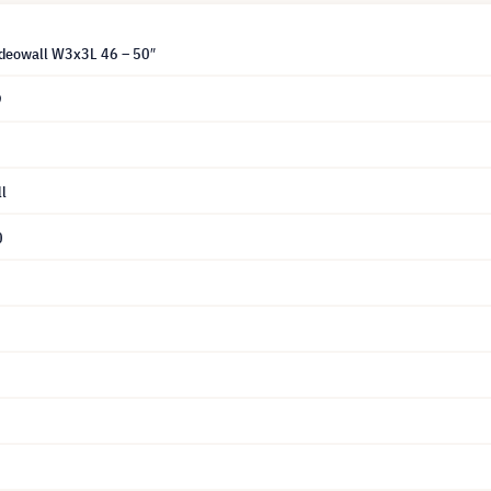
deowall W3x3L 46 – 50″
9
l
0