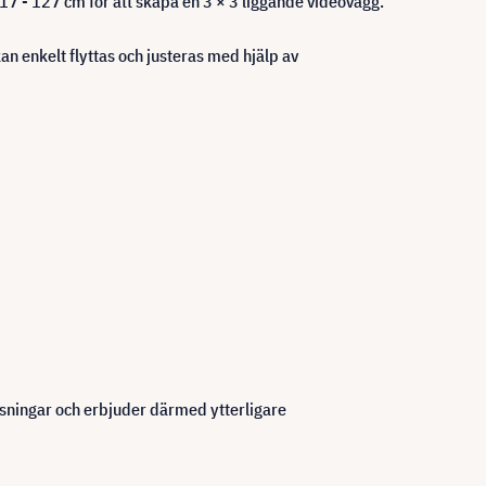
7 - 127 cm för att skapa en 3 × 3 liggande videovägg.
an enkelt flyttas och justeras med hjälp av
ningar och erbjuder därmed ytterligare