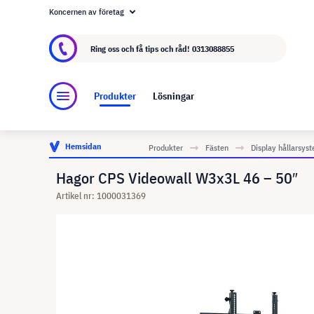
Koncernen av företag
Om visunext.se
visunext-koncernen
Tillver
Ring oss och få tips och råd!
0313088855
Produkter
Lösningar
Hemsidan
Produkter
Fästen
Display hållarsys
Hagor CPS Videowall W3x3L 46 – 50″
Artikel nr: 1000031369