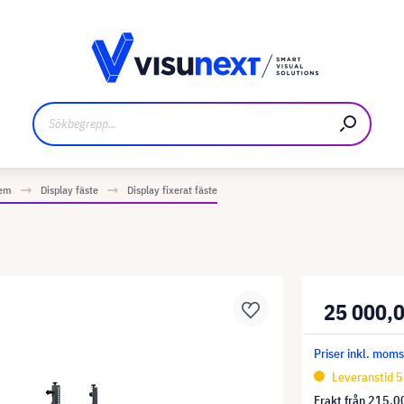
kare
Nedladdningar och pressmaterial
tem
Display fäste
Display fixerat fäste
25 000,0
Priser inkl. mom
Leveranstid 5
Frakt från
215,00