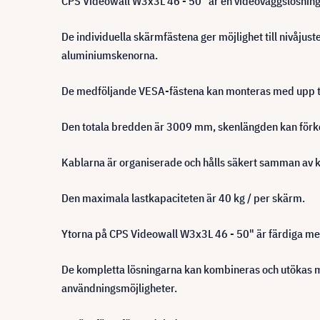
CPS Videowall W3x3L 46 - 50" är en videoväggslösning. 
De individuella skärmfästena ger möjlighet till nivåjus
aluminiumskenorna.
De medföljande VESA-fästena kan monteras med upp t
Den totala bredden är 3009 mm, skenlängden kan förko
Kablarna är organiserade och hålls säkert samman av
Den maximala lastkapaciteten är 40 kg / per skärm.
Ytorna på CPS Videowall W3x3L 46 - 50" är färdiga med 
De kompletta lösningarna kan kombineras och utökas 
användningsmöjligheter.