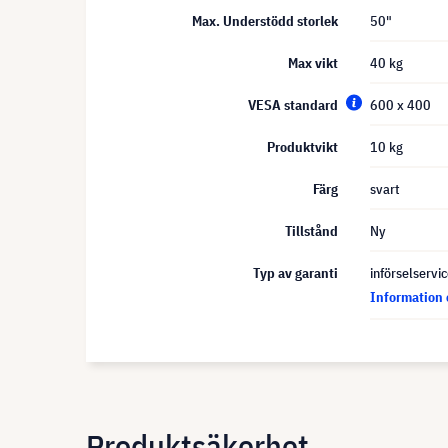
Max. Understödd storlek
50"
Max vikt
40 kg
VESA standard
600 x 400
Produktvikt
10 kg
Färg
svart
Tillstånd
Ny
Typ av garanti
införselservi
Information 
Produktsäkerhet