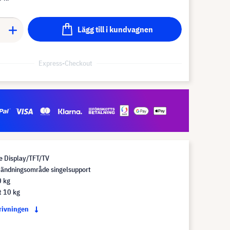
Lägg till i kundvagnen
Express-Checkout
e Display/TFT/TV
vändningsområde singelsupport
0 kg
t 10 kg
krivningen