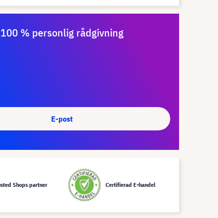
100 % personlig rådgivning
E-post
usted Shops partner
Certifierad E-handel