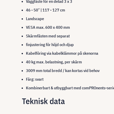
Väggfäste för en delad 3 x 3
46 - 50″ | 117 - 127 cm
Landscape
VESA max. 600 x 400 mm
Skärmfästen med separat
finjustering för höjd och djup
Kabelföring via kabelklämmor på skenorna
40 kg max. belastning, per skärm
3009 mm total bredd / kan kortas vid behov
Färg: svart
Kombinerbart & utbyggbart med comPROnents-seri
Teknisk data