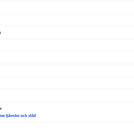
0
ce
om tjänster och stöd