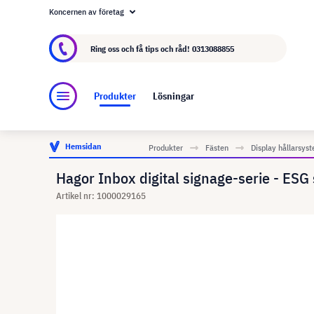
Koncernen av företag
Om visunext.se
visunext-koncernen
Tillver
Ring oss och få tips och råd!
0313088855
Produkter
Lösningar
Hemsidan
Produkter
Fästen
Display hållarsys
Hagor Inbox digital signage-serie - ESG
Artikel nr: 1000029165