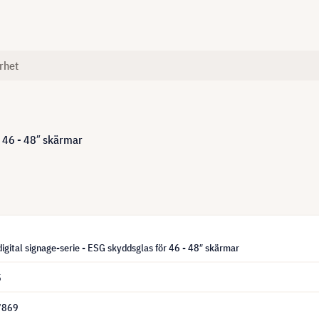
rhet
 46 - 48″ skärmar
igital signage-serie - ESG skyddsglas för 46 - 48″ skärmar
5
7869