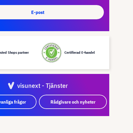
E-post
usted Shops partner
Certifierad E-handel
visunext - Tjänster
vanliga frågor
Rådgivare och nyheter