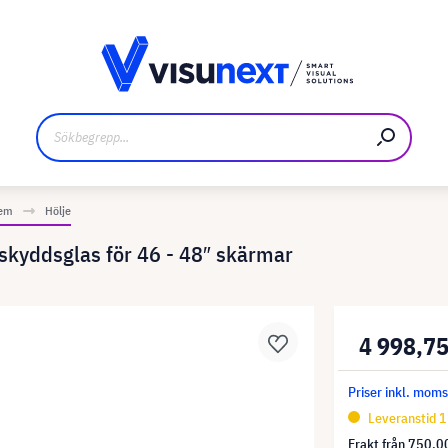
kare
Nedladdningar och pressmaterial
tem
Hölje
 skyddsglas för 46 - 48″ skärmar
4 998,75
Priser inkl. mom
Leveranstid 1
Frakt från
750,00