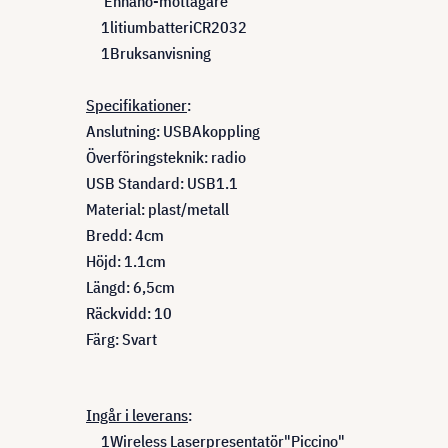
En
nano
-mottagare
1
litiumbatteri
CR2032
1
Bruksanvisning
Specifikationer
:
Anslutning
:
USB
A
koppling
Överföringsteknik
:
radio
USB Standard
:
USB
1.1
Material
:
plast
/
metall
Bredd
:
4
cm
Höjd
:
1.1
cm
Längd
:
6,5
cm
Räckvidd
:
10
Färg: Svart
Ingår i leverans
:
1
Wireless Laser
presentatör
"
Piccino"