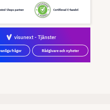
usted Shops partner
Certifierad E-handel
visunext - Tjänster
vanliga frågor
Rådgivare och nyheter