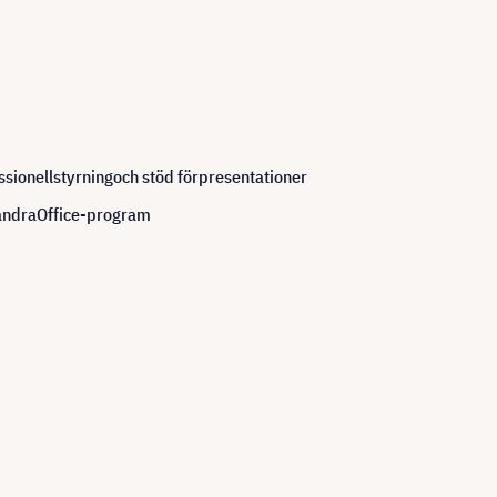
ssionell
styrning
och stöd för
presentationer
andra
Office-program