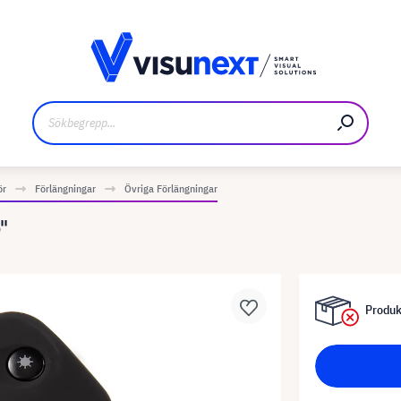
kare
Nedladdningar och pressmaterial
ör
Förlängningar
Övriga Förlängningar
"
Produkt