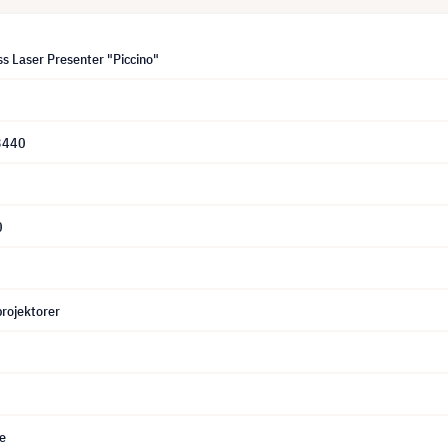
s Laser Presenter "Piccino"
3440
0
 projektorer
ce