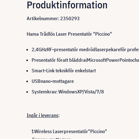
Produktinformation
Artikelnummer: 2350293
Hama Trådlös Laser Presentatör "Piccino"
2,4
GHz
RF-
presentatör
med
röd
laserpekare
för profe
Presentatör för
att bläddra
i
Microsoft
PowerPoint
och
Smart
-Link
teknik
för enkel
start
USB
nano
-mottagare
Systemkrav
:
Windows
XP/Vista/7/8
Ingår i leverans
:
1
Wireless Laser
presentatör
"
Piccino"