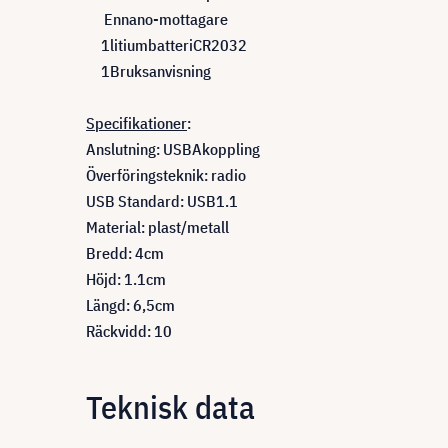
En
nano
-mottagare
1
litiumbatteri
CR2032
1
Bruksanvisning
Specifikationer
:
Anslutning
:
USB
A
koppling
Överföringsteknik
:
radio
USB Standard
:
USB
1.1
Material
:
plast
/
metall
Bredd
:
4
cm
Höjd
:
1.1
cm
Längd
:
6,5
cm
Räckvidd
:
10
Teknisk data