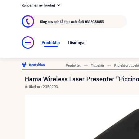
Koncernen av företag
Om visunext.se
visunext-koncernen
Tillver
Ring oss och få tips och råd!
0313088855
Produkter
Lösningar
Hemsidan
Produkter
Tillbehör
Projektortillbeh
Hama Wireless Laser Presenter "Piccino
Artikel nr: 2350293