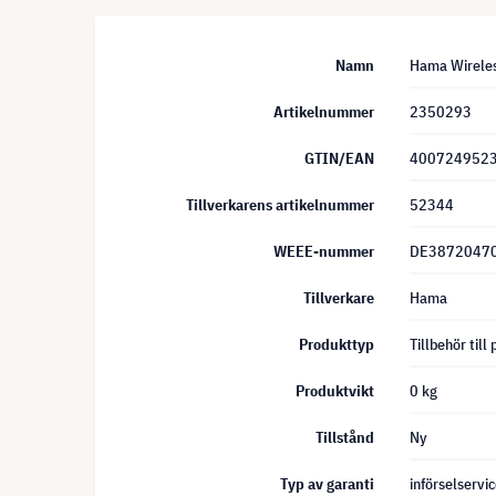
Namn
Hama Wireles
Artikelnummer
2350293
GTIN/EAN
400724952
Tillverkarens artikelnummer
52344
WEEE-nummer
DE3872047
Tillverkare
Hama
Produkttyp
Tillbehör till
Produktvikt
0 kg
Tillstånd
Ny
Typ av garanti
införselservi