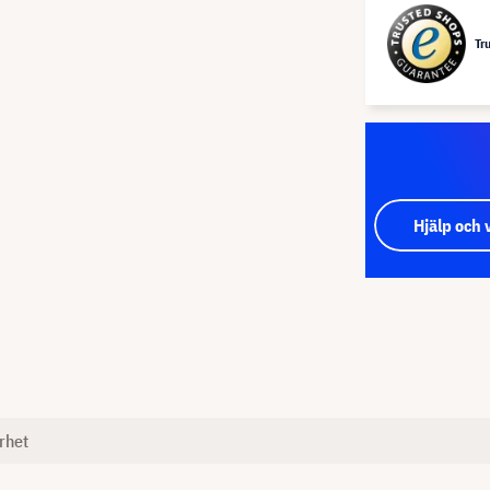
Tr
Hjälp och 
rhet