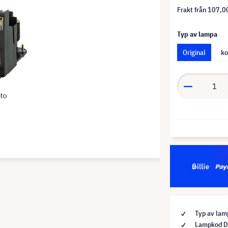
Frakt från
107,00
Typ av lampa
Original
ko
Typ av lamp
Lampkod 