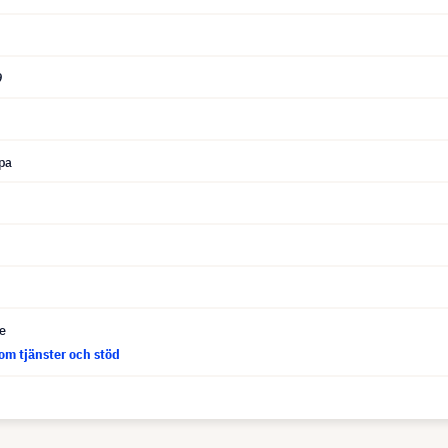
9
pa
ce
om tjänster och stöd