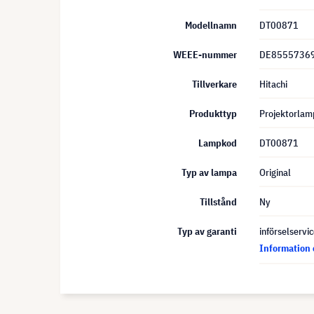
Modellnamn
DT00871
WEEE-nummer
DE8555736
Tillverkare
Hitachi
Produkttyp
Projektorlam
Lampkod
DT00871
Typ av lampa
Original
Tillstånd
Ny
Typ av garanti
införselservi
Information 