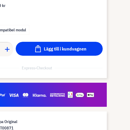
 kr
mpatibel modul
Lägg till i kundvagnen
Express-Checkout
a Original
DT00871