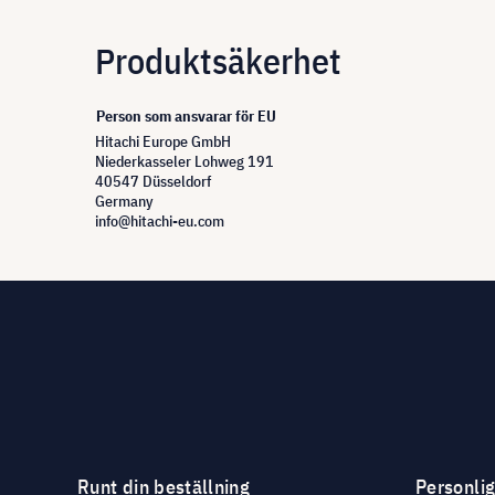
Produktsäkerhet
Person som ansvarar för EU
Hitachi Europe GmbH
Niederkasseler Lohweg 191
40547 Düsseldorf
Germany
info@hitachi-eu.com
Runt din beställning
Personli