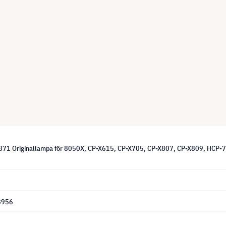
0871 Originallampa för 8050X, CP-X615, CP-X705, CP-X807, CP-X809, HC
8956