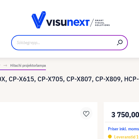
kare
Nedladdningar och pressmaterial
r
Hitachi projektorlampa
050X, CP-X615, CP-X705, CP-X807, CP-X809, HC
3 750,00
Priser inkl. mom
Leveranstid 