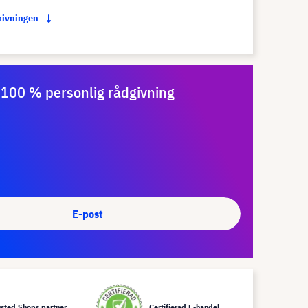
krivningen
100 % personlig rådgivning
E-post
usted Shops partner
Certifierad E-handel