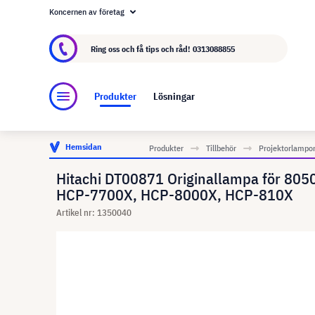
Koncernen av företag
Om visunext.se
visunext-koncernen
Tillver
Ring oss och få tips och råd!
0313088855
Produkter
Lösningar
Hemsidan
Produkter
Tillbehör
Projektorlampo
Hitachi DT00871 Originallampa för 8
HCP-7700X, HCP-8000X, HCP-810X
Artikel nr: 1350040