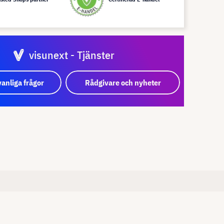
visunext - Tjänster
vanliga frågor
Rådgivare och nyheter