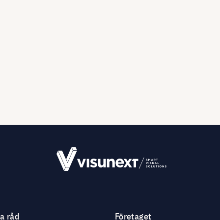
ga råd
Företaget