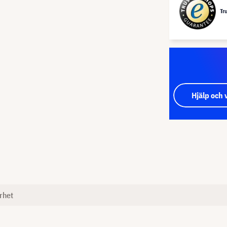
Tr
Hjälp och 
rhet