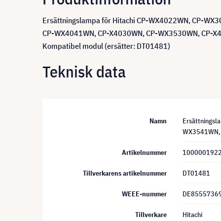
Ersättningslampa för Hitachi CP-WX4022WN, CP-
CP-WX4041WN, CP-X4030WN, CP-WX3530WN, CP-X
Kompatibel modul (ersätter: DT01481)
Teknisk data
Namn
Ersättnings
WX3541WN, C
Artikelnummer
100000192
Tillverkarens artikelnummer
DT01481
WEEE-nummer
DE8555736
Tillverkare
Hitachi