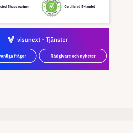
usted Shops partner
Certifierad E-handel
visunext - Tjänster
vanliga frågor
Rådgivare och nyheter