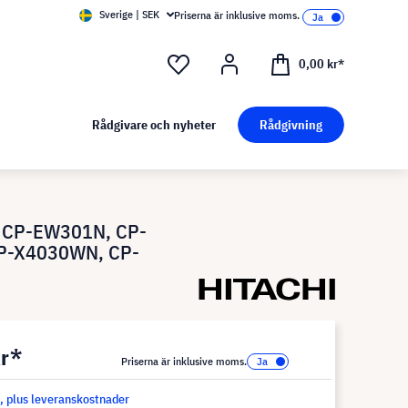
Sverige | SEK
Priserna är inklusive moms.
0,00 kr*
Rådgivare och nyheter
Rådgivning
 CP-EW301N, CP-
P-X4030WN, CP-
kr*
Priserna är inklusive moms.
s, plus leveranskostnader