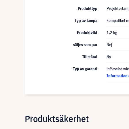
Produkttyp
Projektorlam
Typ av lampa
kompatibel m
Produktvikt
1,2 kg
säljes som par
Nej
Tillstånd
Ny
Typ av garanti
införselservi
Information 
Produktsäkerhet