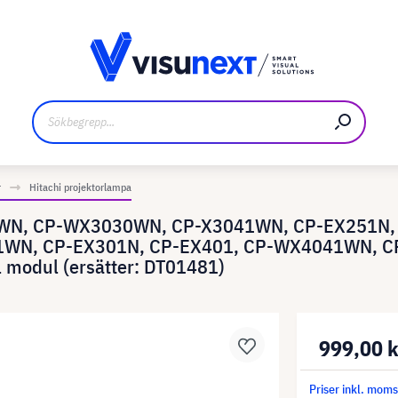
kare
Nedladdningar och pressmaterial
r
Hitachi projektorlampa
042WN, CP-WX3030WN, CP-X3041WN, CP-EX251N,
WN, CP-EX301N, CP-EX401, CP-WX4041WN, C
modul (ersätter: DT01481)
999,00 
Priser inkl. mom