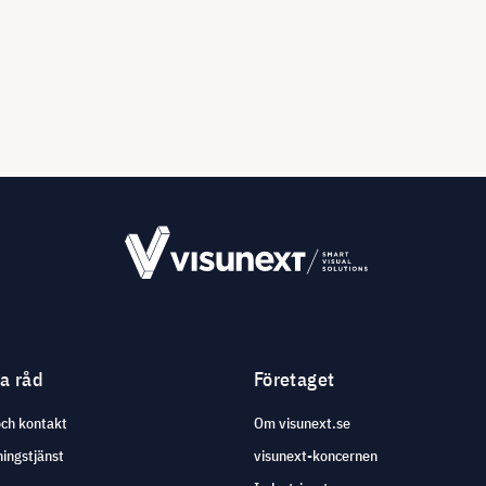
ga råd
Företaget
och kontakt
Om visunext.se
ingstjänst
visunext-koncernen