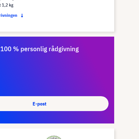
t 1,2 kg
krivningen
100 % personlig rådgivning
E-post