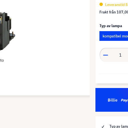
Leveranstid 8
Frakt från
107,00
Typ av lampa
kompatibel mo
Typ av lam