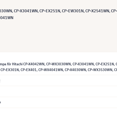
WX3030WN, CP-X3041WN, CP-EX251N, CP-EW301N, CP-X2541WN, 
4041WN
lampa för Hitachi CP-X4042WN, CP-WX3030WN, CP-X3041WN, CP-EX251N
P-EX301N, CP-EX401, CP-WX4041WN, CP-X4030WN, CP-WX3530WN, CP-X4
2
9