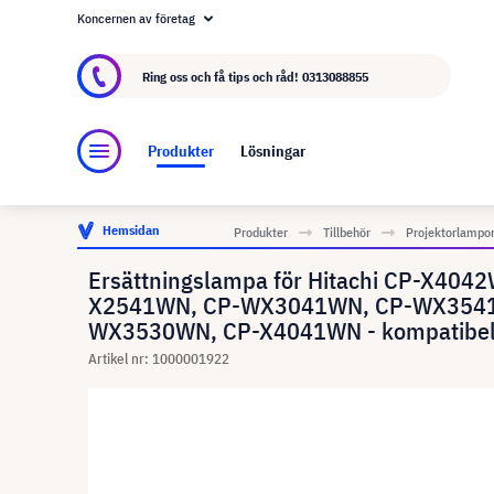
Koncernen av företag
Om visunext.se
visunext-koncernen
Tillver
Ring oss och få tips och råd!
0313088855
Produkter
Lösningar
Hemsidan
Produkter
Tillbehör
Projektorlampo
Ersättningslampa för Hitachi CP-X4
X2541WN, CP-WX3041WN, CP-WX3541
WX3530WN, CP-X4041WN - kompatibel 
Artikel nr: 1000001922