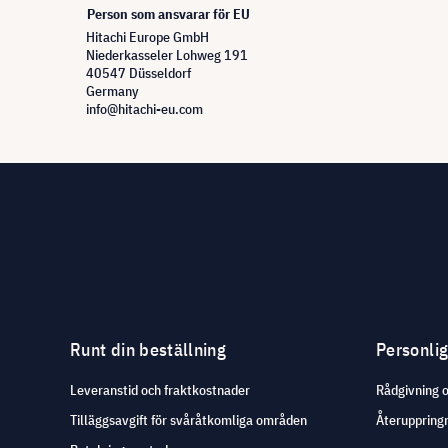
Person som ansvarar för EU
Hitachi Europe GmbH
Niederkasseler Lohweg 191
40547 Düsseldorf
Germany
info@hitachi-eu.com
Runt din beställning
Personli
Leveranstid och fraktkostnader
Rådgivning 
Tilläggsavgift för svåråtkomliga områden
Återuppringn