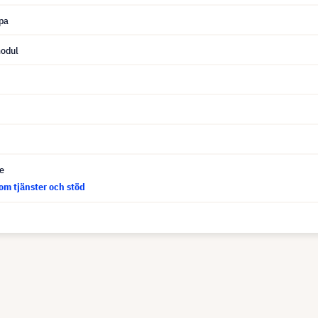
pa
odul
ce
om tjänster och stöd