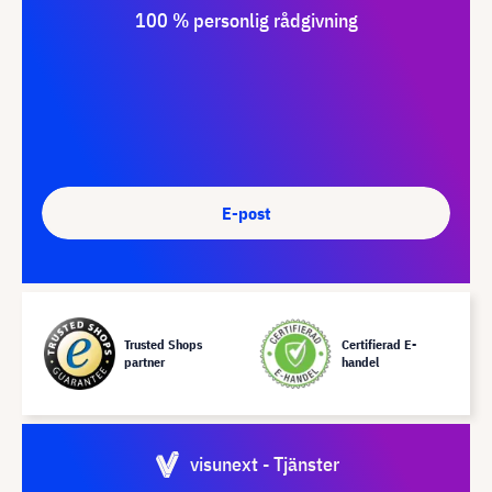
100 % personlig rådgivning
E-post
Trusted Shops
Certifierad E-
partner
handel
visunext - Tjänster