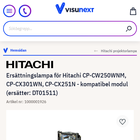
Hemsidan
Hitachi projektorlampa
Ersättningslampa för Hitachi CP-CW250WNM,
CP-CX301WN, CP-CX251N - kompatibel modul
(ersätter: DT01511)
Artikel nr: 1000001926