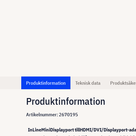
Produktinformation
Teknisk data
Produktsäke
Produktinformation
Artikelnummer: 2670195
InLine
Mini
Displayport till
HDMI
/
DVI
/
Displayport-ad