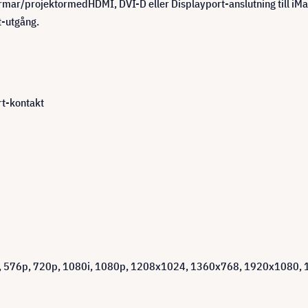
ärmar
/
projektor
med
HDMI
,
DVI
-
D eller
Displayport
-anslutning till
iMa
t-utgång
.
rt
-kontakt
,
576p
,
720p
,
1080i
,
1080p
,
1208x1024
,
1360x768
,
1920x1080
,