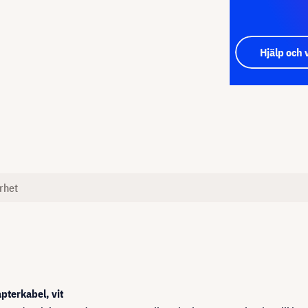
Hjälp och 
rhet
apter
kabel
,
vit