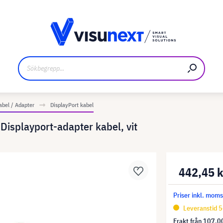
kare
Nedladdningar och pressmaterial
abel / Adapter
DisplayPort kabel
 Displayport-adapter kabel, vit
442,45 
Priser inkl. mom
Leveranstid 5
Frakt från
107,00