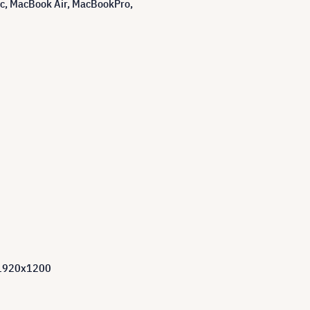
c
,
MacBook Air
,
MacBook
Pro
,
1920x1200