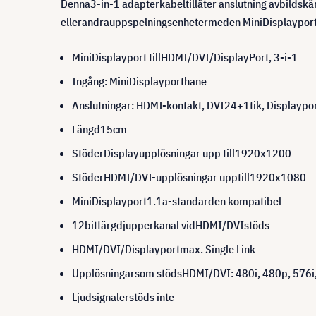
Denna
3
-
in
-
1
adapterkabel
tillåter anslutning av
bildsk
eller
andra
uppspelningsenheter
med
en Mini
Displaypor
Mini
Displayport till
HDMI
/
DVI
/
Display
Port
,
3-i
-
1
Ingång
:
Mini
Displayport
hane
Anslutningar
:
HDMI-kontakt
,
DVI
24
+1
tik
,
Displaypo
Längd
15cm
Stöder
Display
upplösningar upp till
1920x1200
Stöder
HDMI
/
DVI-
upplösningar
upp
till
1920x1080
Mini
Displayport
1.1a
-standarden
kompatibel
12bit
färgdjup
per
kanal vid
HDMI
/
DVI
stöds
HDMI
/
DVI
/
Displayport
max
.
Single Link
Upplösningar
som stöds
HDMI
/
DVI
:
480i
,
480p
,
576i
Ljudsignaler
stöds inte