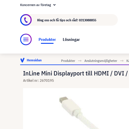
Koncernen av företag
Om visunext.se
visunext-koncernen
Tillver
Ring oss och få tips och råd!
0313088855
Produkter
Lösningar
Hemsidan
Produkter
Anslutningsmöjligheter
K
InLine Mini Displayport till HDMI / DVI /
Artikel nr: 2670195