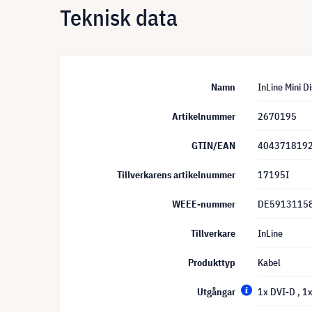
Teknisk data
Namn
InLine Mini D
Artikelnummer
2670195
GTIN/EAN
404371819
Tillverkarens artikelnummer
17195I
WEEE-nummer
DE5913115
Tillverkare
InLine
Produkttyp
Kabel
Utgångar
1x DVI-D
, 1