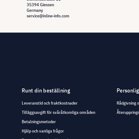
35394 Giessen
Germany
service@inline-info.com
Runt din beställning
Personli
Leveranstid och fraktkostnader
Rådgivning 
Tilläggsavgift för svåråtkomliga områden
Återuppringn
Betalningsmetoder
Hjälp och vanliga frågor