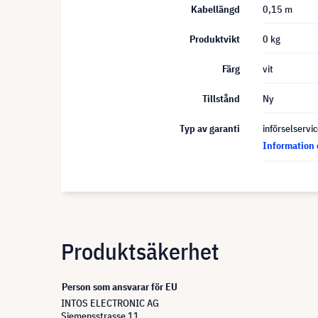
Kabellängd
0,15 m
Produktvikt
0 kg
Färg
vit
Tillstånd
Ny
Typ av garanti
införselservi
Information 
Produktsäkerhet
Person som ansvarar för EU
INTOS ELECTRONIC AG
Siemensstrasse 11