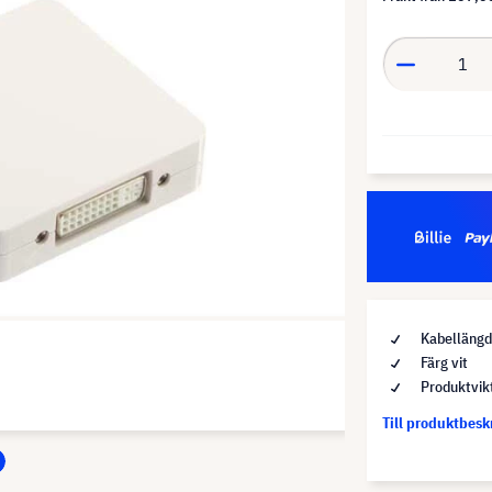
Kabellängd
Färg vit
Produktvik
Till produktbes