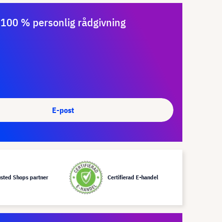
100 % personlig rådgivning
E-post
usted Shops partner
Certifierad E-handel