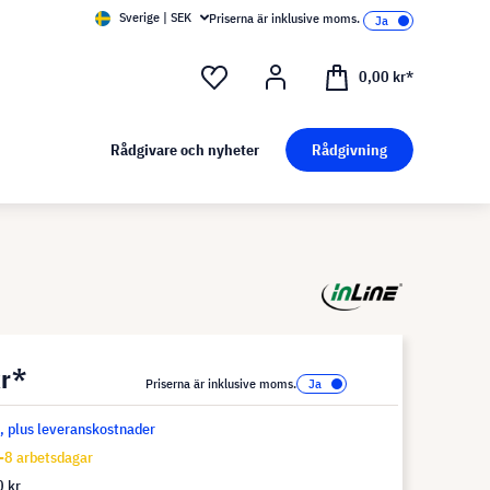
Sverige | SEK
Priserna är inklusive moms.
0,00 kr*
Rådgivare och nyheter
Rådgivning
kr*
Priserna är inklusive moms.
s, plus leveranskostnader
-8 arbetsdagar
 kr