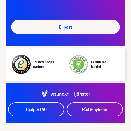
E-post
Trusted Shops
Certifierad E-
partner
handel
visunext - Tjänster
Hjälp & FAQ
Råd & nyheter