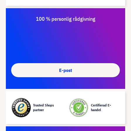
100 % personlig rådgivning
E-post
Trusted Shops
Certifierad E-
partner
handel