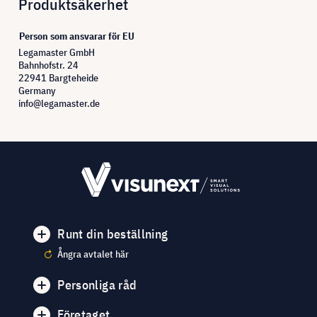
Produktsäkerhet
Person som ansvarar för EU
Legamaster GmbH
Bahnhofstr. 24
22941 Bargteheide
Germany
info@legamaster.de
Runt din beställning
Ångra avtalet här
Personliga råd
Företaget