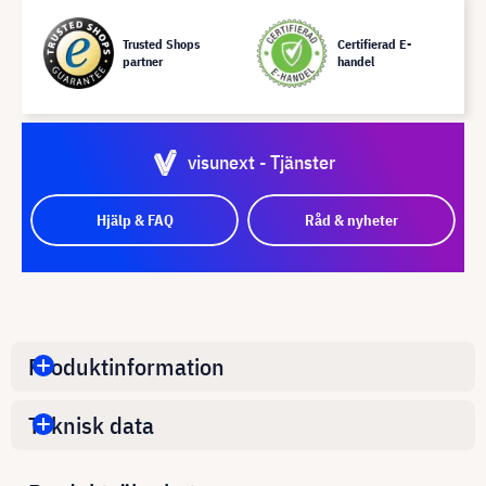
Trusted Shops
Certifierad E-
partner
handel
visunext - Tjänster
Hjälp & FAQ
Råd & nyheter
Produktinformation
Teknisk data