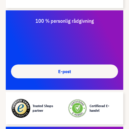
100 % personlig rådgivning
E-post
Trusted Shops
Certifierad E-
partner
handel