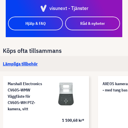
visunext - Tjänster
Hjälp & FAQ
Råd & nyheter
Köps ofta tillsammans
Lämpliga tillbehör
Marshall Electronics
AXEOS kameras
CV605-WMW
- med tung bas
Väggfäste för
CV605-WH PTZ-
kamera, vitt
1 100,68 kr*