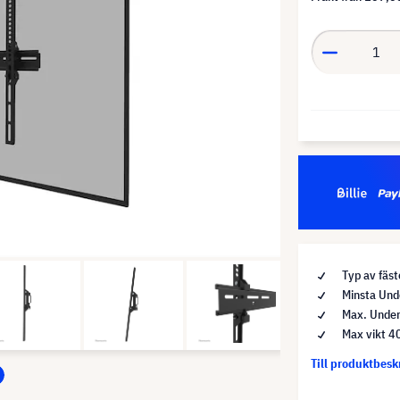
Typ av fäst
Minsta Und
Max. Under
Max vikt 4
Till produktbes