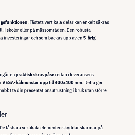
ngsfunktionen
. Fästets vertikala delar kan enkelt säkras
ll, i skolor eller på mässområden. Den robusta
dina investeringar och som backas upp av en
5-årig
ingår en
praktisk skruvpåse
redan i leveransens
er
VESA-hålmönster upp till 400x400 mm
. Detta ger
snabbt ta din presentationsutrustning i bruk utan större
ler
 De låsbara vertikala elementen skyddar skärmar på