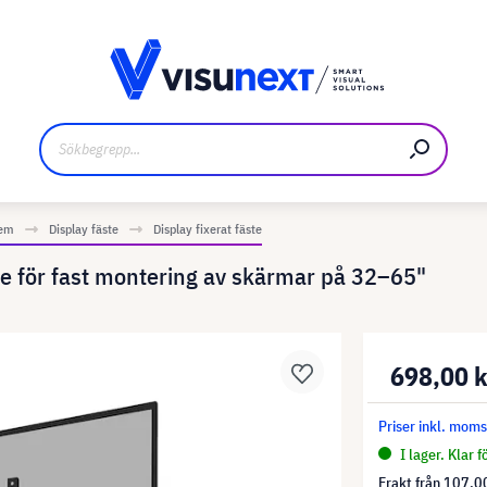
kare
Nedladdningar och pressmaterial
tem
Display fäste
Display fixerat fäste
för fast montering av skärmar på 32–65"
698,00 
Priser inkl. mom
I lager. Klar 
Frakt från
107,00