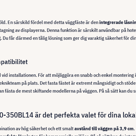
öld. En särskild fördel med detta väggfäste är den
integrerade låsni
tagning av displayerna. Denna funktion är särskilt användbar på hote
g
. Du får därmed en tålig lösning som ger dig varaktig säkerhet för 
atibilitet
vid installationen. För att möjliggöra en snabb och enkel montering 
 teknikteam på plats. Det fasta fästet är extremt mångsidigt och stöd
t kan fästa de mest skiftande modellerna på väggen. På så sätt kan du 
-350BL14 är det perfekta valet för dina loka
nation av hög säkerhet och ett smalt
avstånd till väggen på 3,9 cm
.