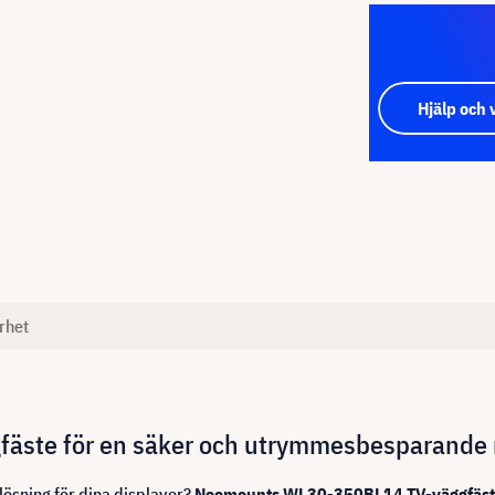
Hjälp och 
rhet
ste för en säker och utrymmesbesparande 
slösning för dina displayer?
Neomounts WL30-350BL14 TV-väggfäst