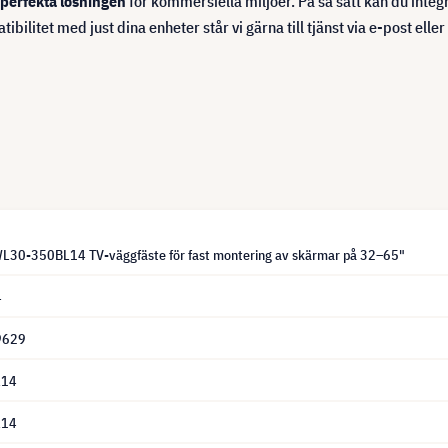
perfekta lösningen
för kommersiella miljöer. På så sätt kan du integ
itet med just dina enheter står vi gärna till tjänst via e-post eller
30-350BL14 TV-väggfäste för fast montering av skärmar på 32–65"
4
9629
L14
L14