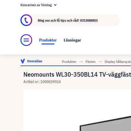
Koncernen av företag
Om visunext.se
visunext-koncernen
Tillver
Ring oss och få tips och råd!
0313088855
Produkter
Lösningar
Hemsidan
Produkter
Fästen
Display hållarsys
Neomounts WL30-350BL14 TV-väggfäste 
Artikel nr: 1000039924