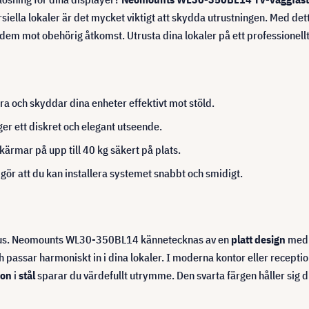
rsiella lokaler är det mycket viktigt att skydda utrustningen. Med de
dem mot obehörig åtkomst. Utrusta dina lokaler på ett professionellt 
ra och skyddar dina enheter effektivt mot stöld.
ger ett diskret och elegant utseende.
skärmar på upp till 40 kg säkert på plats.
ör att du kan installera systemet snabbt och smidigt.
i fokus. Neomounts WL30-350BL14 kännetecknas av en
platt design
med e
 passar harmoniskt in i dina lokaler. I moderna kontor eller receptio
ion
i
stål
sparar du värdefullt utrymme. Den svarta färgen håller sig d