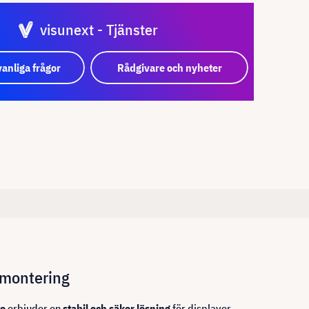
visunext - Tjänster
vanliga frågor
Rådgivare och nyheter
montering
e
erbjuder en
stabil och säker lösning
för displayer