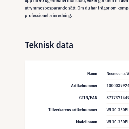
upp till 40 kg effektivt mot stöld, vilket gör dem till
den 
utrymmesbesparande sätt. Om du har frågor om kompatibil
professionella inredning.
Teknisk data
Namn
Neomounts WL
Artikelnummer
100003992
GTIN/EAN
871737144
Tillverkarens artikelnummer
WL30-350B
Modellnamn
WL30-350B