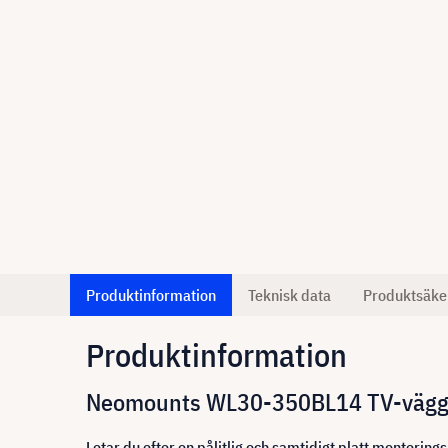
Produktinformation
Teknisk data
Produktsäke
Produktinformation
Neomounts WL30-350BL14 TV-väggfä
Letar du efter en pålitlig och samtidigt platt montering