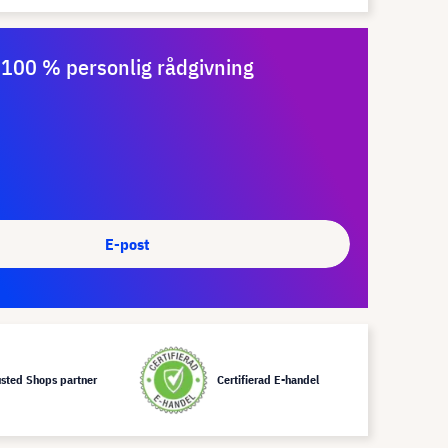
100 % personlig rådgivning
E-post
usted Shops partner
Certifierad E-handel