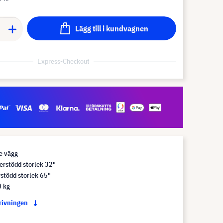
Lägg till i kundvagnen
Express-Checkout
e vägg
erstödd storlek 32"
stödd storlek 65"
0 kg
krivningen