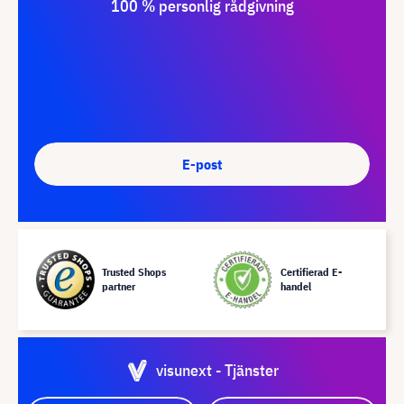
100 % personlig rådgivning
E-post
Trusted Shops
Certifierad E-
partner
handel
visunext - Tjänster