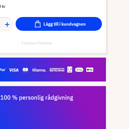
 kr
Lägg till i kundvagnen
Express-Checkout
100 % personlig rådgivning