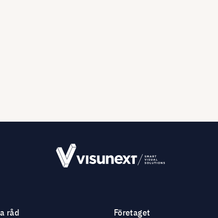
ga råd
Företaget