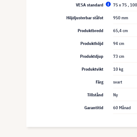
VESA standard
75 x 75
, 10
Höjdjusterbar ståfot
950 mm
Produktbredd
65,4 cm
Produkthöjd
94 cm
Produktdjup
73 cm
Produktvikt
10 kg
Färg
svart
Tillstånd
Ny
Garantitid
60 Månad