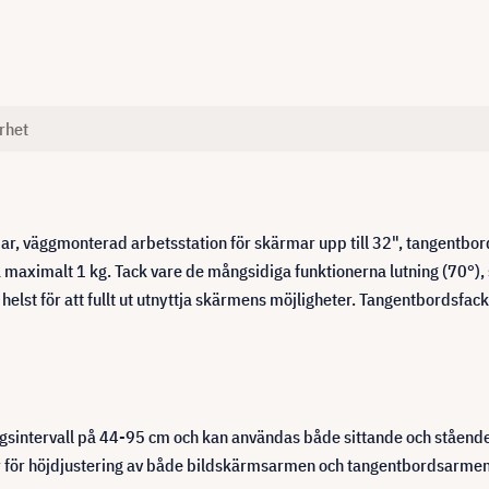
rhet
, väggmonterad arbetsstation för skärmar upp till 32", tangentbord
 maximalt 1 kg. Tack vare de mångsidiga funktionerna lutning (70°),
helst för att fullt ut utnyttja skärmens möjligheter. Tangentbordsfa
ringsintervall på 44-95 cm och kan användas både sittande och ståend
 för höjdjustering av både bildskärmsarmen och tangentbordsarmen. 