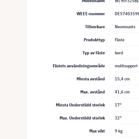
Modellnamn
WL90-325B
WEEE-nummer
DE5740359
Tillverkare
Neomounts
Produkttyp
Fäste
Typ av fäste
bord
Fästets användningsområde
mulitsupport
Minsta avstånd
15,4 cm
Max. avstånd
41,6 cm
Minsta Understödd storlek
17"
Max. Understödd storlek
32"
Max vikt
9 kg