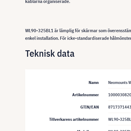
kablarna organiserade.
WL90-325BL1 är lämplig för skärmar som överensstä
enkel installation. För icke-standardiserade hålmönste
Teknisk data
Namn
Neomounts WL
Artikelnummer
100003082
GTIN/EAN
871737144
Tillverkarens artikelnummer
WL90-325B