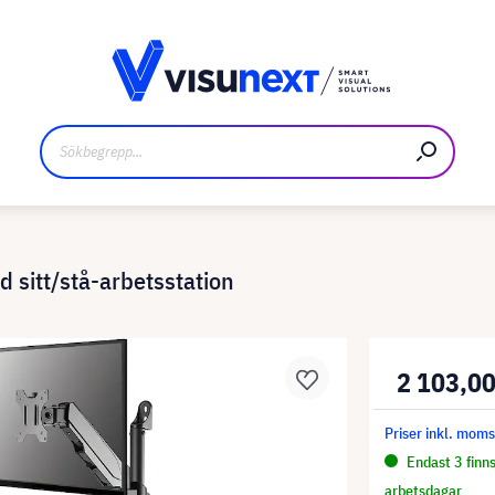
kare
Nedladdningar och pressmaterial
itt/stå-arbetsstation
2 103,00
Priser inkl. mom
Endast 3 finns
arbetsdagar