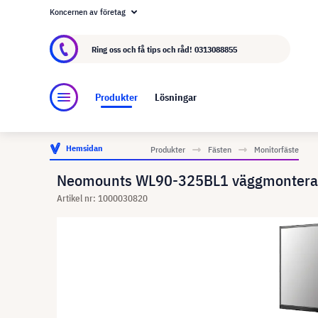
Koncernen av företag
Om visunext.se
visunext-koncernen
Tillver
Ring oss och få tips och råd!
0313088855
Produkter
Lösningar
Hemsidan
Produkter
Fästen
Monitorfäste
Neomounts WL90-325BL1 väggmonterad s
Artikel nr: 1000030820