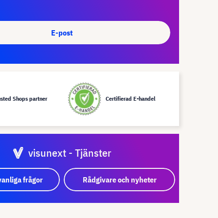
E-post
usted Shops partner
Certifierad E-handel
visunext - Tjänster
vanliga frågor
Rådgivare och nyheter