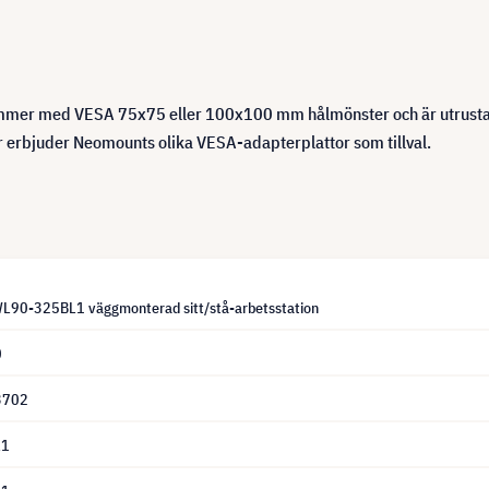
mmer med VESA 75x75 eller 100x100 mm hålmönster och är utrusta
r erbjuder Neomounts olika VESA-adapterplattor som tillval.
90-325BL1 väggmonterad sitt/stå-arbetsstation
0
3702
L1