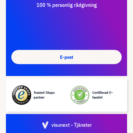
100 % personlig rådgivning
E-post
Trusted Shops
Certifierad E-
partner
handel
visunext - Tjänster