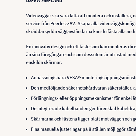
DS-VW765-LAND
Videoväggar ska vara lätta att montera och installera, 
service från Peerless-AV. Skapa alla videoväggskonfigur
skräddarsydda väggavståndarna kan du fästa alla andra f
En innovativ design och ett fäste som kan monteras direk
än sina föregångare och som dessutom är utrustad med t
enskilda skärmar.
Anpassningsbara VESA®-monteringsöppningsmönster 
Den medföljande säkerhetshårdvaran säkerställer, att
Förlängnings- eller öppningsmekanismer för enkel åt
De integrerade kabelbanden ger förenklad kabeldrag
Skärmarna och fästena ligger platt mot väggen och ge
Fina manuella justeringar på 8 ställen möjliggör söm