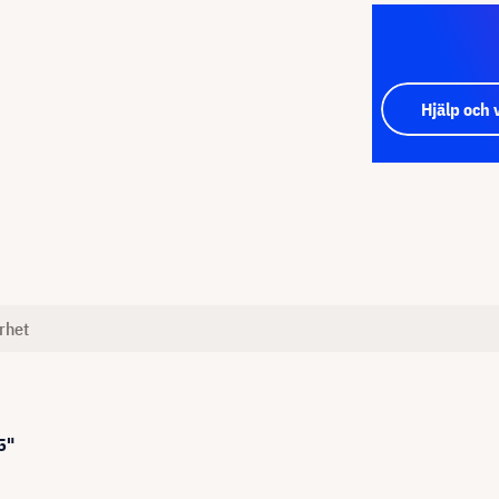
Hjälp och 
rhet
5"