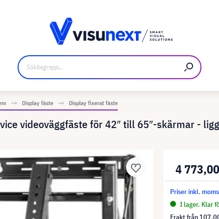
kare
Nedladdningar och pressmaterial
tem
Display fäste
Display fixerat fäste
ce videoväggfäste för 42″ till 65″-skärmar - li
4 773,00
Priser inkl. mom
I lager. Klar 
Frakt från
107,00