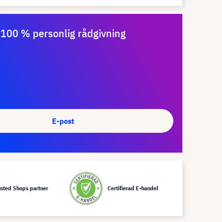
100 % personlig rådgivning
E-post
usted Shops partner
Certifierad E-handel