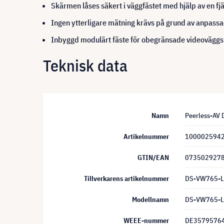
Skärmen låses säkert i väggfästet med hjälp av en 
Ingen ytterligare mätning krävs på grund av anpass
Inbyggd modulärt fäste för obegränsade videoväggs
Teknisk data
Namn
Peerless-AV 
Artikelnummer
100002594
GTIN/EAN
073502927
Tillverkarens artikelnummer
DS-VW765-
Modellnamn
DS-VW765-LAN
WEEE-nummer
DE3579576