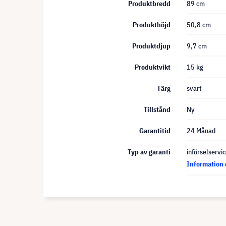
Produktbredd
89 cm
Produkthöjd
50,8 cm
Produktdjup
9,7 cm
Produktvikt
15 kg
Färg
svart
Tillstånd
Ny
Garantitid
24 Månad
Typ av garanti
införselservi
Information 