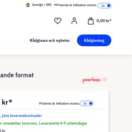
Sverige | SEK
Priserna är inklusive moms.
0,00 kr*
Rådgivare och nyheter
Rådgivning
ggande format
 kr*
Priserna är inklusive moms.
s, plus leveranskostnader
för omedelbar leverans. Leveranstid 4-9 arbetsdagar
 kr