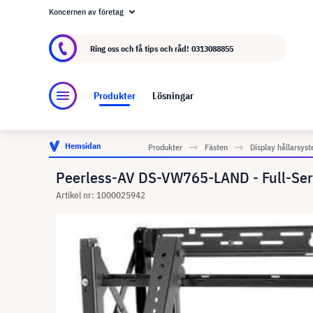
Koncernen av företag
Om visunext.se
visunext-koncernen
Tillver
Ring oss och få tips och råd!
0313088855
Produkter
Lösningar
Hemsidan
Produkter
Fästen
Display hållarsys
Peerless-AV DS-VW765-LAND - Full-Servi
Artikel nr: 1000025942