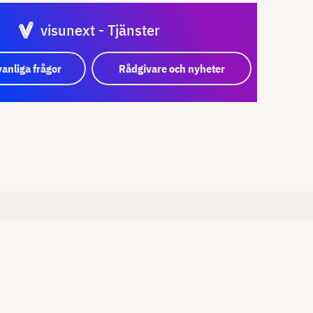
visunext - Tjänster
vanliga frågor
Rådgivare och nyheter