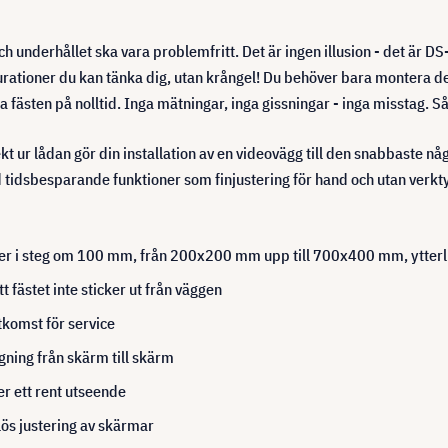
och underhållet ska vara problemfritt. Det är ingen illusion - det ä
ationer du kan tänka dig, utan krångel! Du behöver bara montera det f
ästen på nolltid. Inga mätningar, inga gissningar - inga misstag. Så 
t ur lådan gör din installation av en videovägg till den snabbaste någ
idsbesparande funktioner som finjustering för hand och utan verktyg
i steg om 100 mm, från 200x200 mm upp till 700x400 mm, ytterli
 fästet inte sticker ut från väggen
komst för service
ning från skärm till skärm
r ett rent utseende
lös justering av skärmar