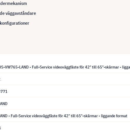
fjädermekanism
ade väggavståndare
konfigurationer
DS-VW765-LAND - Full-Service videoväggfäste för 42″ till 65″-skärmar - ligg
2
8771
LAND
D - Full-Service videoväggfäste för 42″ till 65″-skärmar - liggande format
4