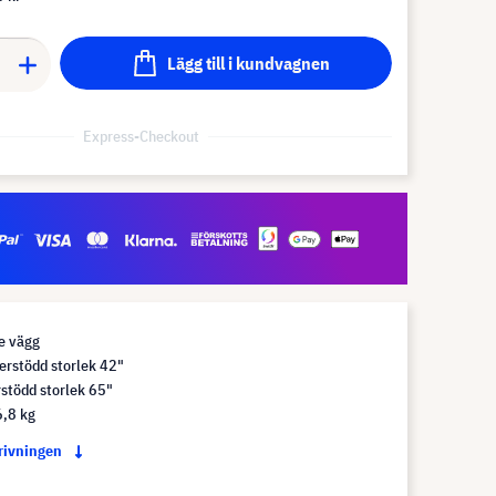
Lägg till i kundvagnen
Express-Checkout
e vägg
erstödd storlek 42"
stödd storlek 65"
6,8 kg
krivningen