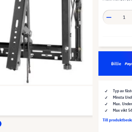
Typ av fäst
Minsta Und
Max. Under
Max vikt 5
Till produktbes