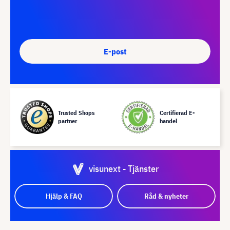
E-post
Trusted Shops
Certifierad E-
partner
handel
visunext - Tjänster
Hjälp & FAQ
Råd & nyheter