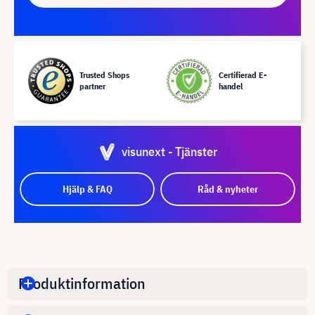
Trusted Shops
Certifierad E-
partner
handel
visunext - Tjänster
Hjälp & FAQ
Råd & nyheter
Produktinformation