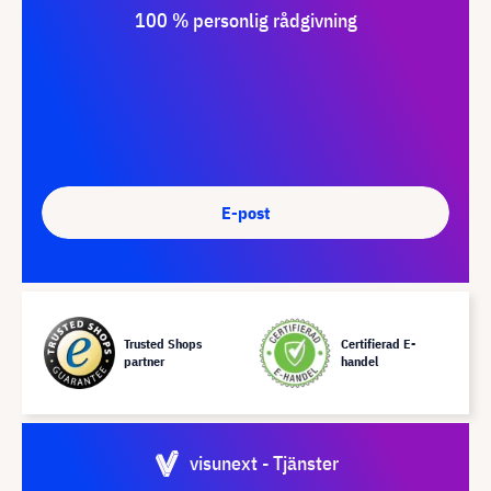
100 % personlig rådgivning
E-post
Trusted Shops
Certifierad E-
partner
handel
visunext - Tjänster