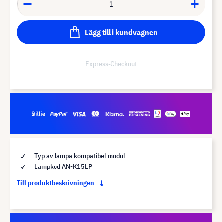
Lägg till i kundvagnen
Express-Checkout
Typ av lampa kompatibel modul
Lampkod AN-K15LP
Till produktbeskrivningen