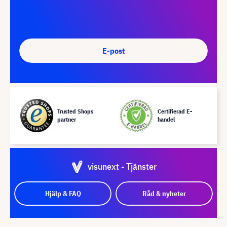
E-post
Trusted Shops
Certifierad E-
partner
handel
visunext - Tjänster
Hjälp & FAQ
Råd & nyheter