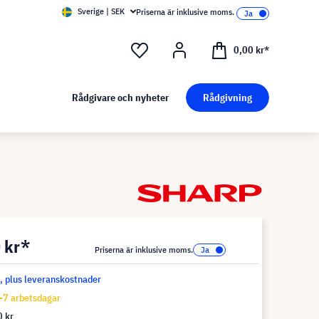
Sverige | SEK
Priserna är inklusive moms.
0,00 kr*
Rådgivare och nyheter
Rådgivning
 kr*
Priserna är inklusive moms.
s, plus leveranskostnader
-7 arbetsdagar
 kr