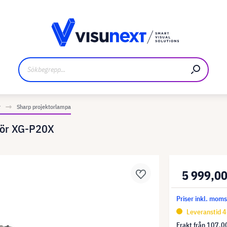
kare
Nedladdningar och pressmaterial
r
Sharp projektorlampa
för XG-P20X
5 999,00
Priser inkl. mom
Leveranstid 4
Frakt från
107,00