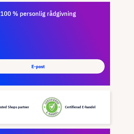
100 % personlig rådgivning
E-post
usted Shops partner
Certifierad E-handel