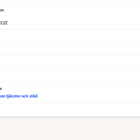
pa
CEZZ
ce
om tjänster och stöd