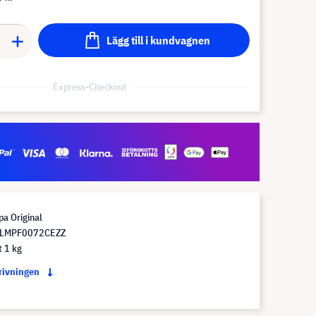
Lägg till i kundvagnen
Express-Checkout
a Original
RLMPF0072CEZZ
t 1 kg
krivningen