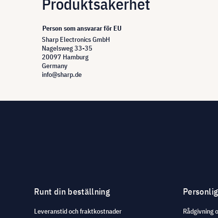
Produktsäkerhet
Person som ansvarar för EU
Sharp Electronics GmbH
Nagelsweg 33-35
20097 Hamburg
Germany
info@sharp.de
Runt din beställning
Personli
Leveranstid och fraktkostnader
Rådgivning 