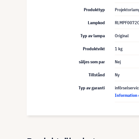
Produkttyp
Projektorlam
Lampkod
RLMPF0072
Typ av lampa
Original
Produktvikt
1 kg
säljes som par
Nej
Tillstånd
Ny
Typ av garanti
införselservi
Information 