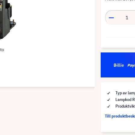
Typ av lamp
Lampkod 
Produktvik
Till produktbes