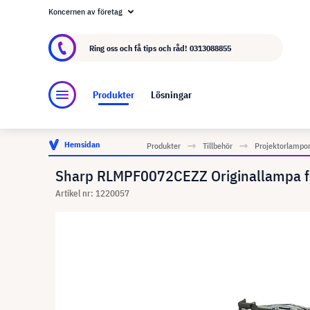
Koncernen av företag
Om visunext.se
visunext-koncernen
Tillver
Ring oss och få tips och råd!
0313088855
Produkter
Lösningar
Hemsidan
Produkter
Tillbehör
Projektorlampo
Sharp RLMPF0072CEZZ Originallampa 
Artikel nr: 1220057