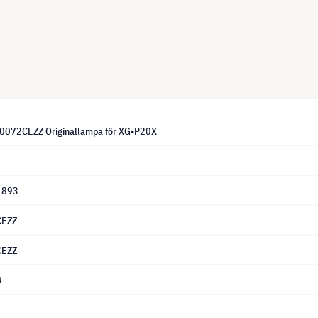
0072CEZZ Originallampa för XG-P20X
1893
CEZZ
CEZZ
9