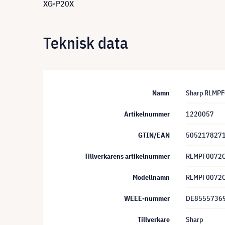
XG-P20X
Teknisk data
Namn
Sharp RLMPF
Artikelnummer
1220057
GTIN/EAN
505217827
Tillverkarens artikelnummer
RLMPF0072
Modellnamn
RLMPF0072
WEEE-nummer
DE8555736
Tillverkare
Sharp