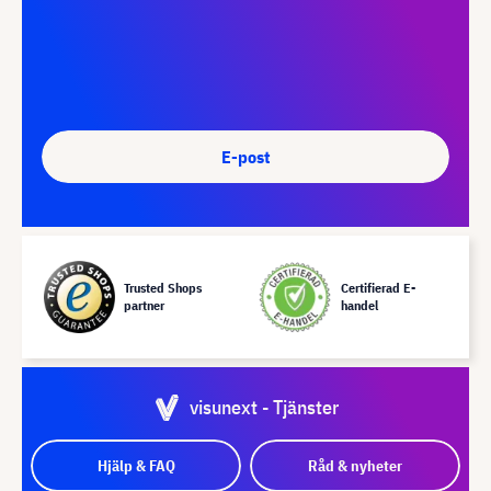
E-post
Trusted Shops
Certifierad E-
partner
handel
visunext - Tjänster
Hjälp & FAQ
Råd & nyheter