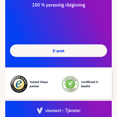
100 % personlig rådgivning
E-post
Trusted Shops
Certifierad E-
partner
handel
visunext - Tjänster