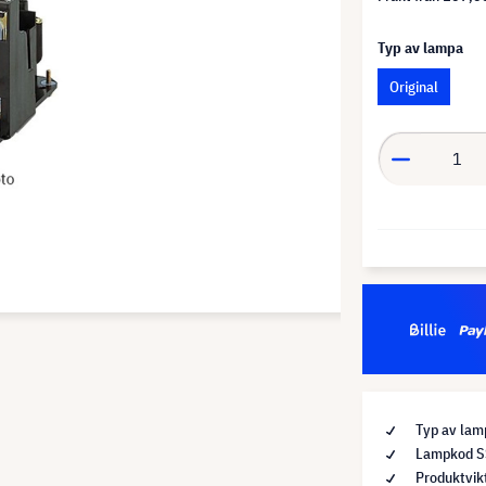
Typ av lampa
Original
Typ av lamp
Lampkod 
Produktvik