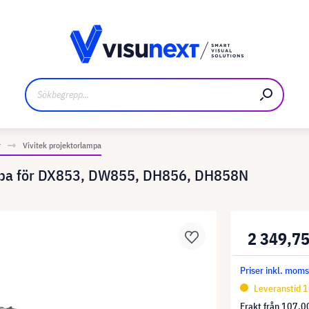
kare
Nedladdningar och pressmaterial
r
Vivitek projektorlampa
mpa för DX853, DW855, DH856, DH858N
2 349,75
Priser inkl. mom
Leveranstid 
Frakt från
107,00