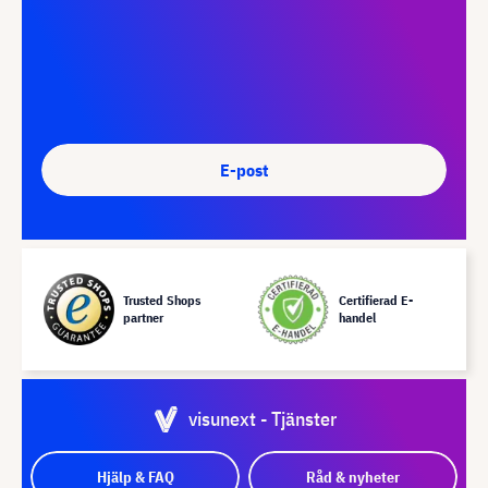
E-post
Trusted Shops
Certifierad E-
partner
handel
visunext - Tjänster
Hjälp & FAQ
Råd & nyheter