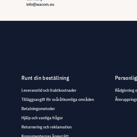
info@wacom.eu
Runt din beställning
Personli
Leveranstid och fraktkostnader
Rådgivning 
Tilläggsavgift för svåråtkomliga områden
Återuppringn
Betalningsmetoder
Hjälp och vanliga frågor
Returnering och reklamation
Konsumenternas ångerrätt