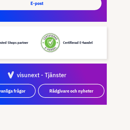
E-post
usted Shops partner
Certifierad E-handel
visunext - Tjänster
vanliga frågor
Rådgivare och nyheter