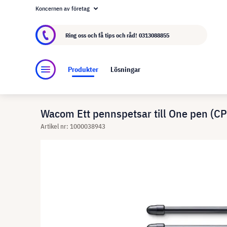
Koncernen av företag
Om visunext.se
visunext-koncernen
Tillver
Ring oss och få tips och råd!
0313088855
Produkter
Lösningar
Wacom Ett pennspetsar till One pen (
Artikel nr: 1000038943