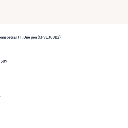
nnspetsar till One pen (CP91300B2)
3
2509
7