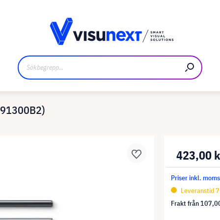
kare
Nedladdningar och pressmaterial
CP91300B2)
423,00 
Priser inkl. mom
Leveranstid 7
Frakt från
107,00