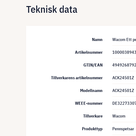
Teknisk data
Namn
Wacom Ett pe
Artikelnummer
100003894
GTIN/EAN
494926879
Tillverkarens artikelnummer
ACK24501Z
Modellnamn
ACK24501Z
WEEE-nummer
DE3227330
Tillverkare
Wacom
Produkttyp
Pennspetsar